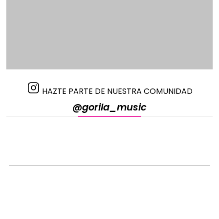
48 bajos – tamaño compacto y cómodo para
estudiantes y músicos en crecimiento
Teclas y bajos suaves, fáciles de tocar
Color azul moderno y atractivo
Sonido claro y brillante con excelente proyección
Diseño liviano para facilitar el transporte
Incluye funda tipo mochila acolchada para mayor
protección
HAZTE PARTE DE NUESTRA COMUNIDAD
Excelente equilibrio entre calidad y precio
@gorila_music
Amplia versatilidad para distintos géneros
musicales
Sección de bajos diseñada para manos pequeñas y
grandes
El
Acordeón Scimone de 48 bajos tipo piano
es el
compañero perfecto para quienes desean aprender,
progresar y disfrutar de la música con un instrumento
confiable, práctico y con gran personalidad sonora.