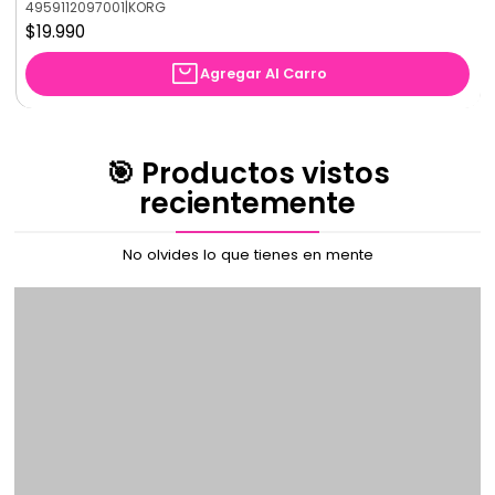
4959112097001
|
KORG
Uruguay.
$19.990
Jazz y blues:
ideal para estilos que requieren
improvisación y expresividad.
Agregar Al Carro
Música popular y moderna:
como pop, rock y
fusión.
Diseñado para la comodidad y el
🎯 Productos vistos
transporte
recientemente
El acordeón Scimone cuenta con una sección de bajos
No olvides lo que tienes en mente
cómoda, diseñada para adaptarse a manos de
diferentes tamaños, facilitando un manejo natural y
fluido.
Incluye una funda tipo mochila acolchada de alta
calidad, perfecta para transportar el acordeón de
forma segura a clases, ensayos o presentaciones.
Características