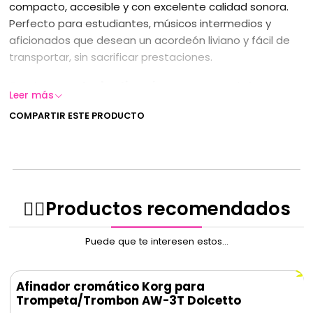
compacto, accesible y con excelente calidad sonora.
Perfecto para estudiantes, músicos intermedios y
aficionados que desean un acordeón liviano y fácil de
transportar, sin sacrificar prestaciones.
Gracias a sus
teclas tipo piano
, este acordeón es
Leer más
especialmente intuitivo para principiantes o para
COMPARTIR ESTE PRODUCTO
quienes ya poseen conocimientos de piano o teclado,
facilitando la transición y el aprendizaje musical.
El acordeón Scimone de 48 bajos se adapta a una gran
variedad de estilos musicales, desde los más
tradicionales hasta los contemporáneos:
✌🏻️Productos recomendados
Folclore:
presente en cueca, cumbia, y en diversas
Puede que te interesen estos...
expresiones de Europa del Este, Italia, Francia y
otros.
Música clásica:
adecuado para obras
Afinador cromático Korg para
compuestas especialmente para acordeón.
Trompeta/Trombon AW-3T Dolcetto
Tango:
fundamental en la música de Argentina y