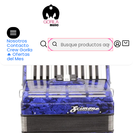
🚚 Envío
GRATIS
en compras sobre $69.990
en Santiago y $99.990 en Regiones
Inicio
Categorías
Acordeones
Cromáticos
Acordeon 48 Bajos 26 Teclas Azul c/ Funda 2352 BL Scimone
Nosotros
Contacto
Crew Gorila
🔥 Ofertas
del Mes