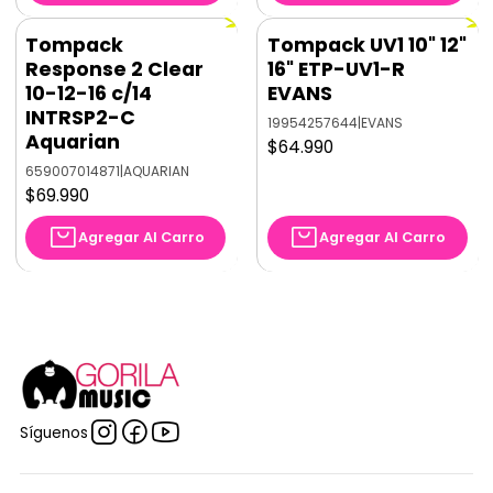
Tompack
Tompack UV1 10" 12"
Response 2 Clear
16" ETP-UV1-R
10-12-16 c/14
EVANS
INTRSP2-C
19954257644
|
EVANS
Aquarian
$64.990
659007014871
|
AQUARIAN
$69.990
Agregar Al Carro
Agregar Al Carro
Síguenos