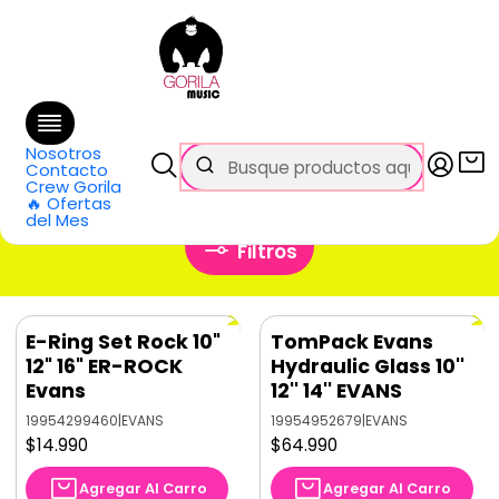
🚚 Envío
GRATIS
en compras sobre $69.990
en Santiago y $99.990 en Regiones
Inicio
Categorías
Baterías y Percusión
Accesorios
Parches de Bateria
Set de Parches
Nosotros
Set de Parches
Contacto
Crew Gorila
🔥 Ofertas
del Mes
Filtros
E-Ring Set Rock 10"
TomPack Evans
12" 16" ER-ROCK
Hydraulic Glass 10''
Evans
12'' 14'' EVANS
19954299460
|
EVANS
19954952679
|
EVANS
$14.990
$64.990
Agregar Al Carro
Agregar Al Carro