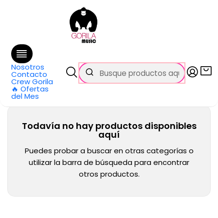
🚚 Envío
GRATIS
en compras sobre $69.990
en Santiago y $99.990 en Regiones
Inicio
Categorías
Atriles y Soportes
Atriles y Soportes
Nosotros
Contacto
Crew Gorila
🔥 Ofertas
del Mes
Todavía no hay productos disponibles
aquí
Puedes probar a buscar en otras categorías o
utilizar la barra de búsqueda para encontrar
otros productos.