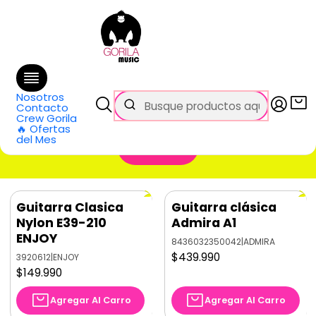
🚚 Envío
GRATIS
en compras sobre $69.990
en Santiago y $99.990 en Regiones
Inicio
Categorías
Guitarras
Clásica
Clásica
Nosotros
Contacto
Crew Gorila
🔥 Ofertas
del Mes
Filtros
Guitarra Clasica
Guitarra clásica
Nylon E39-210
Admira A1
ENJOY
8436032350042
|
ADMIRA
$439.990
3920612
|
ENJOY
$149.990
Agregar Al Carro
Agregar Al Carro