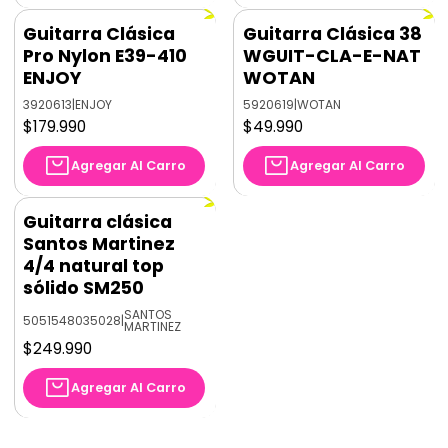
Guitarra Clásica
Guitarra Clásica 38
Pro Nylon E39-410
WGUIT-CLA-E-NAT
ENJOY
WOTAN
3920613
|
ENJOY
5920619
|
WOTAN
$179.990
$49.990
Agregar Al Carro
Agregar Al Carro
Guitarra clásica
Santos Martinez
4/4 natural top
sólido SM250
SANTOS
5051548035028
|
MARTINEZ
$249.990
Agregar Al Carro