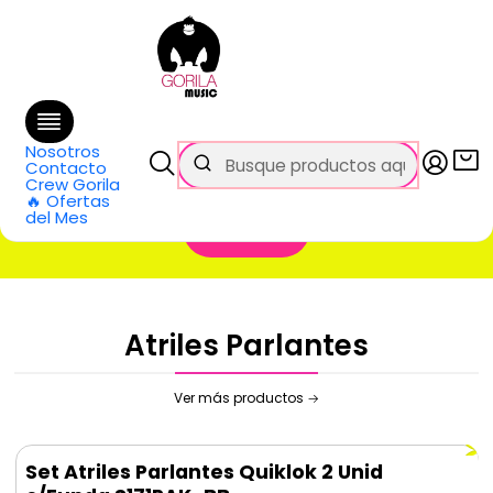
🚚 Envío
GRATIS
en compras sobre $69.990
en Santiago y $99.990 en Regiones
Inicio
Categorías
Audio Pro
Accesorios
Accesorios
Nosotros
Contacto
Crew Gorila
🔥 Ofertas
del Mes
Filtros
Atriles Parlantes
Ver más productos
Set Atriles Parlantes Quiklok 2 Unid