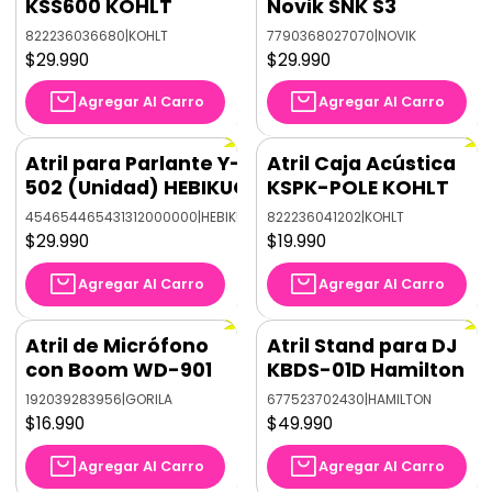
KSS600 KOHLT
Novik SNK S3
822236036680
|
KOHLT
7790368027070
|
NOVIK
$29.990
$29.990
Agregar Al Carro
Agregar Al Carro
Atril para Parlante Y-
Atril Caja Acústica
502 (Unidad) HEBIKUO
KSPK-POLE KOHLT
454654465431312000000
|
HEBIKUO
822236041202
|
KOHLT
$29.990
$19.990
Agregar Al Carro
Agregar Al Carro
Atril de Micrófono
Atril Stand para DJ
con Boom WD-901
KBDS-01D Hamilton
192039283956
|
GORILA
677523702430
|
HAMILTON
$16.990
$49.990
Agregar Al Carro
Agregar Al Carro