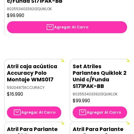
c/Funda S171PAK-BB
8025534033920
|
QUIKLOK
$99.990
Agregar Al Carro
Atril caja acústica
Set Atriles
Accuracy Polo
Parlantes Quiklok 2
Montaje WMS017
Unid c/Funda
S171PAK-BB
5920487
|
ACCURACY
$16.990
8025534033920
|
QUIKLOK
$99.990
Agregar Al Carro
Agregar Al Carro
Atril Para Parlante
Atril Para Parlante