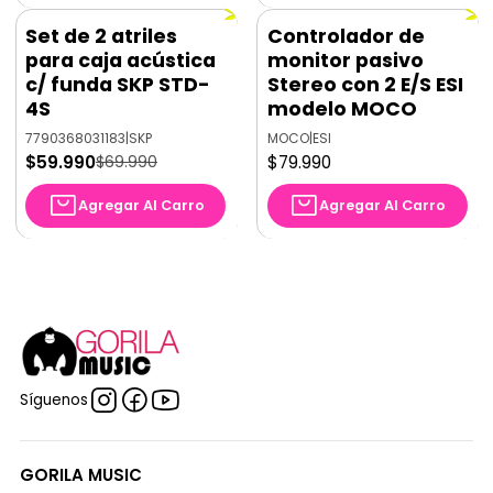
Set de 2 atriles
Controlador de
-14%
OFF
Nuevo
para caja acústica
monitor pasivo
c/ funda SKP STD-
Stereo con 2 E/S ESI
4S
modelo MOCO
7790368031183
|
SKP
MOCO
|
ESI
$59.990
$79.990
$69.990
Agregar Al Carro
Agregar Al Carro
Síguenos
GORILA MUSIC