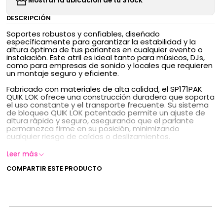
Mostrar la ubicación de tu Stock
DESCRIPCIÓN
Soportes robustos y confiables, diseñado
específicamente para garantizar la estabilidad y la
altura óptima de tus parlantes en cualquier evento o
instalación. Este atril es ideal tanto para músicos, DJs,
como para empresas de sonido y locales que requieren
un montaje seguro y eficiente.
Fabricado con materiales de alta calidad, el SP171PAK
QUIK LOK ofrece una construcción duradera que soporta
el uso constante y el transporte frecuente. Su sistema
de bloqueo QUIK LOK patentado permite un ajuste de
altura rápido y seguro, asegurando que el parlante
permanezca firme en su posición, minimizando
cualquier riesgo de caídas o deslizamientos.
Altura Ajustable: Permite posicionar tus parlantes a la
Leer más
altura ideal para optimizar la proyección del sonido en
diferentes entornos.
COMPARTIR ESTE PRODUCTO
Construcción Robusta: Fabricado con tubos de acero
de alta resistencia que garantizan durabilidad y
estabilidad.
Sistema QUIK LOK: Facilita un montaje y desmontaje