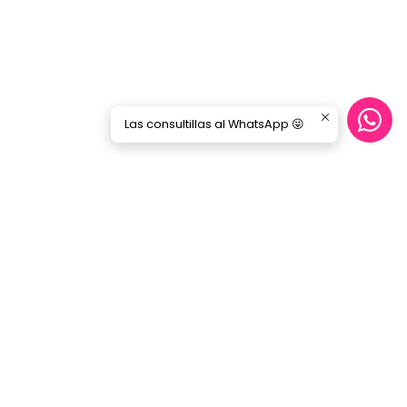
Las consultillas al WhatsApp 😜
Síguenos
GORILA MUSIC
Categorías
Nosotros
Blog
Servicio Cables