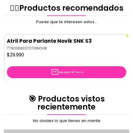
rápidos, con un bloqueo seguro para mayor tranquilidad.
✌🏻️Productos recomendados
Base de Trípode Estable: Proporciona un equilibrio
excelente, incluso con parlantes de mayor tamaño o
peso.
Puede que te interesen estos...
Plegable y Portátil: Su diseño compacto permite un
transporte y almacenamiento sencillos.
Atril Para Parlante Novik SNK S3
INCLUYE FUNDA DE TRANSPORTE.
7790368027070
|
NOVIK
$29.990
Agregar Al Carro
🎯 Productos vistos
recientemente
No olvides lo que tienes en mente