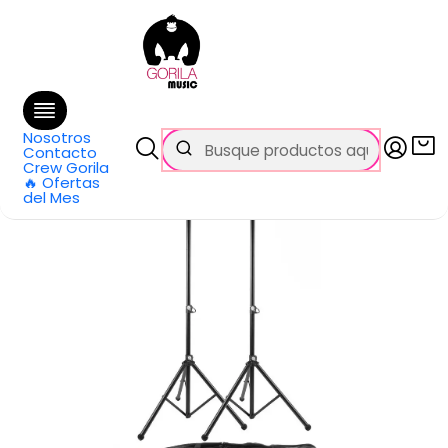
🚚 Envío
GRATIS
en compras sobre $69.990
en Santiago y $99.990 en Regiones
Inicio
Categorías
Audio Pro
Accesorios
Atriles Parlantes
Set Atriles Parlantes Quiklok 2 Unid c/Funda S171PAK-BB
Nosotros
Contacto
Crew Gorila
🔥 Ofertas
del Mes