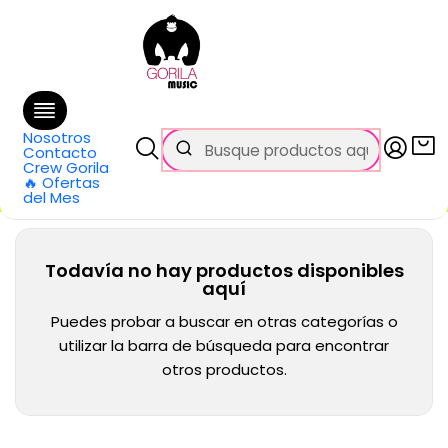
🚚 Envío
GRATIS
en compras sobre $69.990
en Santiago y $99.990 en Regiones
Inicio
Categorías
Vientos y Cuerdas Frotadas
Violoncello
Sordinas de Goma
Nosotros
Sordinas de Goma
Contacto
Crew Gorila
🔥 Ofertas
del Mes
Todavía no hay productos disponibles
aquí
Puedes probar a buscar en otras categorías o
utilizar la barra de búsqueda para encontrar
otros productos.