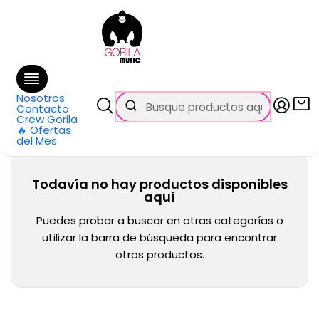
🚚 Envío
GRATIS
en compras sobre $69.990
en Santiago y $99.990 en Regiones
Inicio
Categorías
Acordeones
Cromáticos
Cromáticos
Nosotros
Contacto
Crew Gorila
🔥 Ofertas
del Mes
Todavía no hay productos disponibles
aquí
Puedes probar a buscar en otras categorías o
utilizar la barra de búsqueda para encontrar
otros productos.