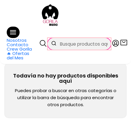
🚚 Envío
GRATIS
en compras sobre $69.990
en Santiago y $99.990 en Regiones
Inicio
Categorías
Fundas y Cases
Amplificadores
Amplificadores
Nosotros
Contacto
Crew Gorila
🔥 Ofertas
del Mes
Todavía no hay productos disponibles
aquí
Puedes probar a buscar en otras categorías o
utilizar la barra de búsqueda para encontrar
otros productos.