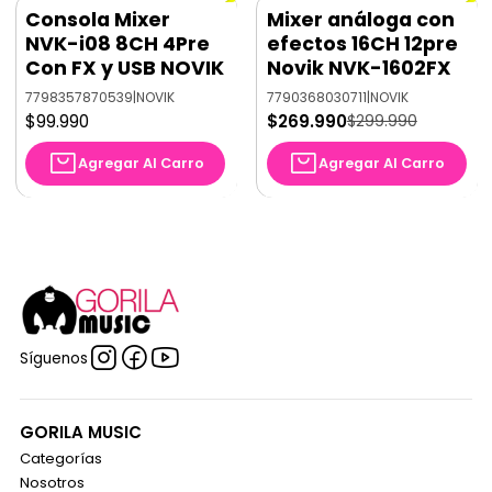
Consola Mixer
Mixer análoga con
-10%
OFF
NVK-i08 8CH 4Pre
efectos 16CH 12pre
Con FX y USB NOVIK
Novik NVK-1602FX
7798357870539
|
NOVIK
7790368030711
|
NOVIK
$99.990
$269.990
$299.990
Agregar Al Carro
Agregar Al Carro
Síguenos
GORILA MUSIC
Categorías
Nosotros