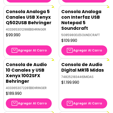
Consola Analoga 5
Consola Analoga
Canales USB Xenyx
con Interfaz USB
Q502USB Behringer
Notepad 5
Soundcraft
4033653012188
|
BEHRINGER
$99.990
5085980EU
|
SOUNDCRAFT
$109.990
Agregar Al Carro
Agregar Al Carro
Consola de Audio
Consola de Audio
10 Canales y USB
Digital MR18 Midas
Xenyx 1002SFX
748252183446
|
MIDAS
Behringer
$1.199.990
4033653072281
|
BEHRINGER
$189.990
Agregar Al Carro
Agregar Al Carro