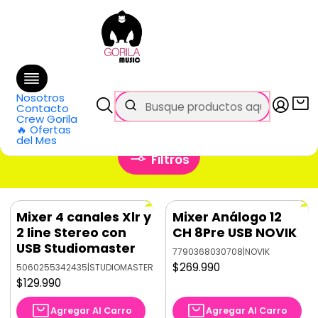
🚚 Envío
GRATIS
en compras sobre $69.990
en Santiago y $99.990 en Regiones
Inicio
Categorías
Audio Pro
Mixer y Mesas de Sonido
Mixer sin Power
Nosotros
Mixer sin Power
Contacto
Crew Gorila
🔥 Ofertas
del Mes
Filtros
Mixer 4 canales Xlr y
Mixer Análogo 12
2 line Stereo con
CH 8Pre USB NOVIK
USB Studiomaster
7790368030708
|
NOVIK
$269.990
5060255342435
|
STUDIOMASTER
$129.990
Agregar Al Carro
Agregar Al Carro