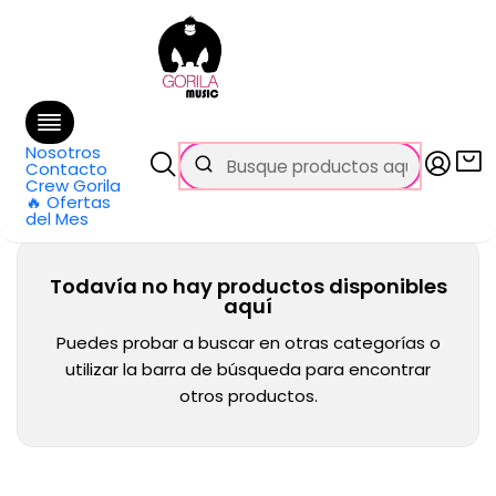
🚚 Envío
GRATIS
en compras sobre $69.990
en Santiago y $99.990 en Regiones
Inicio
Categorías
Bajos
Amplificadores
Combos
Combos
Nosotros
Contacto
Crew Gorila
🔥 Ofertas
del Mes
Todavía no hay productos disponibles
aquí
Puedes probar a buscar en otras categorías o
utilizar la barra de búsqueda para encontrar
otros productos.