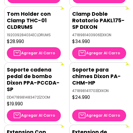
Tom Holder con
Clamp Doble
Clamp THC-01
Rotatorio PAKL175-
CLDRUMS
SP DIXON
192039284034
|
CLDRUMS
4718981403906
|
DIXON
$28.990
$34.990
Agregar Al Carro
Agregar Al Carro
Soporte cadena
Soporte para
pedal de bombo
chimes Dixon PA-
Dixon PPA-PCCDA-
CHM-HP
SP
4718981411703
|
DIXON
$24.990
DD4718981483472
|
ZOOM
$19.990
Agregar Al Carro
Agregar Al Carro
Extension Con
Extension de