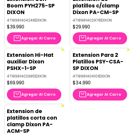
Boom PYH275-SP
platillos c/clamp
DIXON
Dixon PA-CM-SP
4718981404248
|
DIXON
4718981402978
|
DIXON
$39.990
$29.990
Agregar Al Carro
Agregar Al Carro
Extension Hi-Hat
Extension Para 2
auxiliar Dixon
Platillos PSY-CSA-
PSHX-1-SP
SP DIXON
4718981402985
|
DIXON
4718981404101
|
DIXON
$69.990
$34.990
Agregar Al Carro
Agregar Al Carro
Extension de
platillos corta con
clamp Dixon PA-
ACM-SP