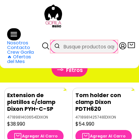
🚚 Envío
GRATIS
en compras sobre $69.990
en Santiago y $99.990 en Regiones
Inicio
Categorías
Baterías y Percusión
Accesorios
Atriles y Piezas
Soportes y Clamps
Nosotros
Soportes y Clamps
Contacto
Crew Gorila
🔥 Ofertas
del Mes
Filtros
Extension de
Tom holder con
platillos c/clamp
clamp Dixon
Dixon PYH-C-SP
PDTH620
4718981403654
|
DIXON
4718981425748
|
DIXON
$38.990
$54.990
Agregar Al Carro
Agregar Al Carro