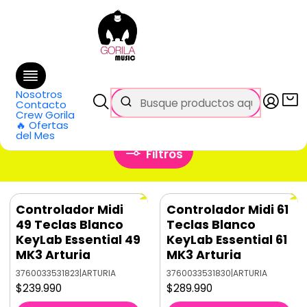
🚚 Envío
GRATIS
en compras sobre $69.990
en Santiago y $99.990 en Regiones
Inicio
Categorías
Audio Pro
Midi y Controladores
Teclados Controladores
Nosotros
Teclados Controladores
Contacto
Crew Gorila
🔥 Ofertas
del Mes
Filtros
Controlador Midi
Controlador Midi 61
49 Teclas Blanco
Teclas Blanco
KeyLab Essential 49
KeyLab Essential 61
MK3 Arturia
MK3 Arturia
3760033531823
|
ARTURIA
3760033531830
|
ARTURIA
$239.990
$289.990