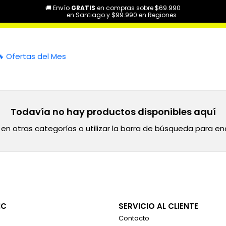
🚚 Envío
GRATIS
en compras sobre $69.990
Categorías
Vientos y Cuerdas Frotadas
Violoncello
Atriles y S
en Santiago y $99.990 en Regiones
Atriles y Soportes
🔥 Ofertas del Mes
Todavía no hay productos disponibles aquí
en otras categorías o utilizar la barra de búsqueda para en
IC
SERVICIO AL CLIENTE
Contacto