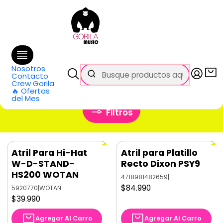
🚚 Envío
GRATIS
en compras sobre $69.990
en Santiago y $99.990 en Regiones
Inicio
Categorías
Baterías y Percusión
Accesorios
Atriles y Piezas
Atriles
Nosotros
Atriles
Contacto
Crew Gorila
🔥 Ofertas
del Mes
Filtros
Atril Para Hi-Hat
Atril para Platillo
W-D-STAND-
Recto Dixon PSY9
HS200 WOTAN
4718981482659
|
$84.990
5920770
|
WOTAN
$39.990
Agregar Al Carro
Agregar Al Carro