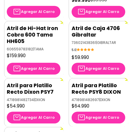
$89.990
$99.990
Agregar Al Carro
Agregar Al Carro
Atril de Hi-Hat Iron
Atril de Caja 4706
Cobra 600 Tama
Gibraltar
HH605
736021438361
|
GIBRALTAR
606559783182
|
TAMA
5.0
$159.990
$59.990
Agregar Al Carro
Agregar Al Carro
Atril para Platillo
Atril para Platillo
Recto Dixon PSY7
Recto PSY8 DIXON
4718981482734
|
DIXON
4718981482697
|
DIXON
$54.990
$64.990
Agregar Al Carro
Agregar Al Carro