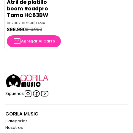
Atril de platillo
-17%
OFF
boom Roadpro
Tama HC83BW
887802067598
|
TAMA
$99.990
$119.990
Agregar Al Carro
Síguenos
GORILA MUSIC
Categorías
Nosotros