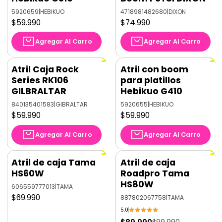
5920659
|
HEBIKUO
4718981482680
|
DIXON
$59.990
$74.990
Agregar Al Carro
Agregar Al Carro
Atril Caja Rock
Atril con boom
Series RK106
para platillos
GILBRALTAR
Hebikuo G410
840135401583
|
GIBRALTAR
5920655
|
HEBIKUO
$59.990
$59.990
Agregar Al Carro
Agregar Al Carro
Atril de caja Tama
Atril de caja
-10%
OFF
HS60W
Roadpro Tama
HS80W
606559777013
|
TAMA
$69.990
887802067758
|
TAMA
5.0