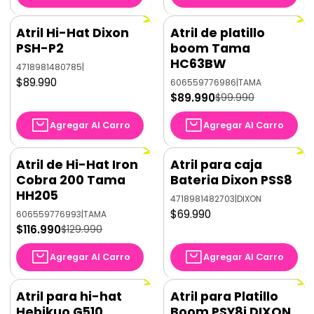
Atril Hi-Hat Dixon
Atril de platillo
-10%
OFF
PSH-P2
boom Tama
HC63BW
4718981480785
|
$89.990
606559776986
|
TAMA
$89.990
$99.990
Agregar Al Carro
Agregar Al Carro
Atril de Hi-Hat Iron
Atril para caja
-10%
OFF
Cobra 200 Tama
Bateria Dixon PSS8
HH205
4718981482703
|
DIXON
$69.990
606559776993
|
TAMA
$116.990
$129.990
Agregar Al Carro
Agregar Al Carro
Atril para hi-hat
Atril para Platillo
Hebikuo G510
Boom PSY8i DIXON