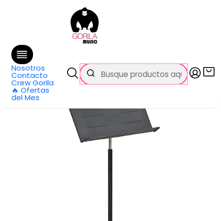
🚚 Envío
GRATIS
en compras sobre $69.990
en Santiago y $99.990 en Regiones
Inicio
Categorías
Pianos y teclados
Accesorios
Atriles y Soportes
Atril de Partituras
Atril de Partitura Pro KB95E HAMILTON
Nosotros
Contacto
Crew Gorila
🔥 Ofertas
del Mes