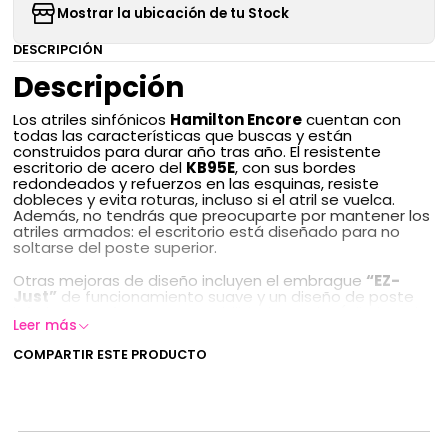
Mostrar la ubicación de tu Stock
DESCRIPCIÓN
Descripción
Los atriles sinfónicos
Hamilton Encore
cuentan con
todas las características que buscas y están
construidos para durar año tras año. El resistente
escritorio de acero del
KB95E
, con sus bordes
redondeados y refuerzos en las esquinas, resiste
dobleces y evita roturas, incluso si el atril se vuelca.
Además, no tendrás que preocuparte por mantener los
atriles armados: el escritorio está diseñado para no
soltarse del poste superior.
Otras mejoras de diseño incluyen el embrague
“EZ-
Just”
de funcionamiento suave y un diseño de poste
inferior que ofrece una estabilidad superior (eliminando
Leer más
el tambaleo y el riesgo de rotura de piezas plásticas).
COMPARTIR ESTE PRODUCTO
Debido a que se apilan fácilmente en la mayoría de los
carros de transporte (incluyendo el Hamilton KB100), el
atril sinfónico KB95E es perfecto para escuelas o
recintos que presentan sinfónicas u orquestas con
frecuencia.