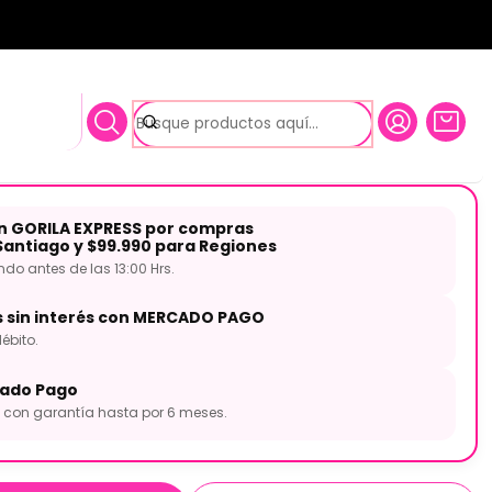
SUSPED10
in Stagg SUSPED10
on GORILA EXPRESS por compras
Santiago y $99.990 para Regiones
o antes de las 13:00 Hrs.
s sin interés con MERCADO PAGO
ébito.
ado Pago
con garantía hasta por 6 meses.