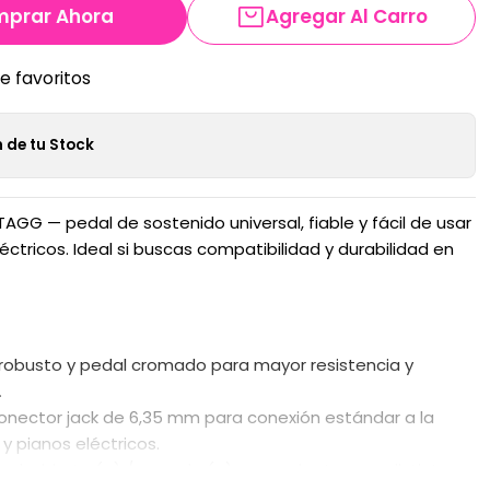
prar Ahora
Agregar Al Carro
de favoritos
 de tu Stock
AGG — pedal de sostenido universal, fiable y fácil de usar
éctricos. Ideal si buscas compatibilidad y durabilidad en
robusto y pedal cromado para mayor resistencia y
.
onector jack de 6,35 mm para conexión estándar a la
y pianos eléctricos.
dad: abierto (+) / cerrado (–) para adaptarse a distintos