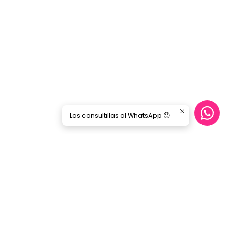
Las consultillas al WhatsApp 😜
CONTÁCTANOS
ecommerce@gorilamusic.cl
+56232474188
nes
56956894780
Gorila Music Alameda