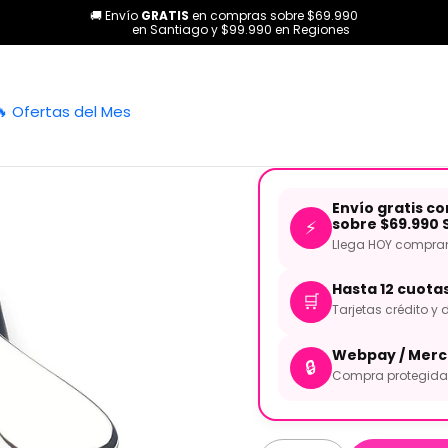
🚚 Envío
GRATIS
en compras sobre $69.990
Categorías
Pianos y teclados
Accesorios
Pedal Sustain Stagg 
en Santiago y $99.990 en Regiones
|
Pedal Susta
🔥 Ofertas del Mes
Envío gratis c
sobre $69.990 
⚡
Llega HOY comprand
Hasta 12 cuota
🛒
Tarjetas crédito y d
Webpay / Merc
🔒
Compra protegida 