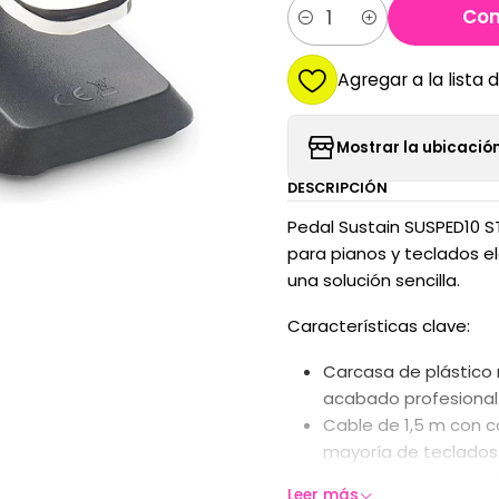
Com
Cantidad
Agregar a la lista 
Mostrar la ubicación
DESCRIPCIÓN
Pedal Sustain SUSPED10 ST
para pianos y teclados el
una solución sencilla.
Características clave:
Carcasa de plástico 
acabado profesional
Cable de 1,5 m con c
mayoría de teclados 
Interruptor de polari
Leer más