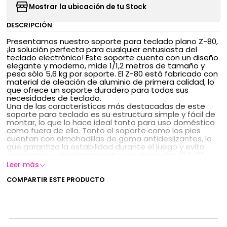
Mostrar la ubicación de tu Stock
DESCRIPCIÓN
Presentamos nuestro soporte para teclado plano Z-80,
¡la solución perfecta para cualquier entusiasta del
teclado electrónico! Este soporte cuenta con un diseño
elegante y moderno, mide 1/1,2 metros de tamaño y
pesa sólo 5,6 kg por soporte. El Z-80 está fabricado con
material de aleación de aluminio de primera calidad, lo
que ofrece un soporte duradero para todas sus
necesidades de teclado.
Una de las características más destacadas de este
soporte para teclado es su estructura simple y fácil de
montar, lo que lo hace ideal tanto para uso doméstico
como fuera de ella. Tanto el soporte como los pies
cuentan con almohadillas de goma antideslizantes, lo
que garantiza la estabilidad durante el juego y evita
resbalones o desplazamientos no deseados. El Z-80
puede soportar un peso máximo de hasta 80 kg, lo que
Leer más
lo convierte en la elección perfecta incluso para los
teclados más pesados. Disponible en elegantes
COMPARTIR ESTE PRODUCTO
acabados negro o plateado, el Z-80 es el accesorio
perfecto para cualquier tecladista electrónico que
busque un soporte duradero y confiable.
¡Ordene ahora y disfrute de la mejor experiencia de
tocar el teclado con el soporte para teclado plano Z-