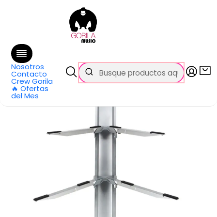
🚚 Envío
GRATIS
en compras sobre $69.990
en Santiago y $99.990 en Regiones
Inicio
Categorías
Pianos y teclados
Accesorios
Atriles y Soportes
Atril Teclado tipo STAGE Aluminio Z-80 Hebikuo
Nosotros
Contacto
Crew Gorila
🔥 Ofertas
del Mes