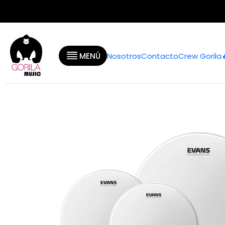
Inicio
Categorías
Baterías y Pe
MENÚ
Nosotros
Contacto
Crew Gorila