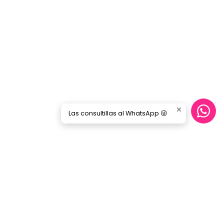
Las consultillas al WhatsApp 😜
CONTÁCTANOS
ecommerce@gorilamusic.cl
+56232474188
nes
56956894780
Gorila Music Alameda