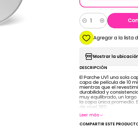
Com
Cantidad
Agregar a la lista 
Mostrar la ubicación
DESCRIPCIÓN
El Parche UV1 una sola ca
capa de película de 10 m
mientras que el revesti
durabilidad y consistenci
muy equilibrado, un largo
la capa única promedio.
de nivel 360.
Leer más
COMPARTIR ESTE PRODUCT