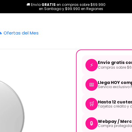
🚚 Envío
GRATIS
en compras sobre $69.990
rcusión
Accesorios
Parches de Bateria
Set de Parches
Tompack
en Santiago y $99.990 en Regiones
|
Tompack UV1 
🔥 Ofertas del Mes
Envío gratis c
⚡
Compras sobre $69
Llega HOY comp
📅
Servicio exclusivo 
Hasta 12 cuota
🛒
Tarjetas crédito y d
Webpay / Merc
🔒
Compra protegida 