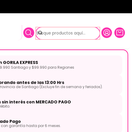
 UV1 10" 12" 16" ETP-UV1-R EVANS
10" 12" 16" ETP-UV1-R EVANS
on GORILA EXPRESS
.990 Santiago y $99.990 para Regiones
rando antes de las 13:00 Hrs
Provincia de Santiago (Excluye fin de semana y feriados).
s sin interés con MERCADO PAGO
ébito.
ado Pago
con garantía hasta por 6 meses.