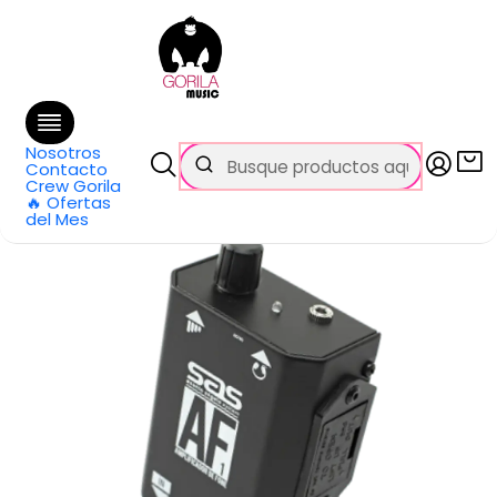
🚚 Envío
GRATIS
en compras sobre $69.990
en Santiago y $99.990 en Regiones
Inicio
Categorías
Audio Pro
Procesadores de Señal
Amplificadores Audífonos
Amplificador audífonos Santo Angelo AF1
Nosotros
Contacto
Crew Gorila
🔥 Ofertas
del Mes