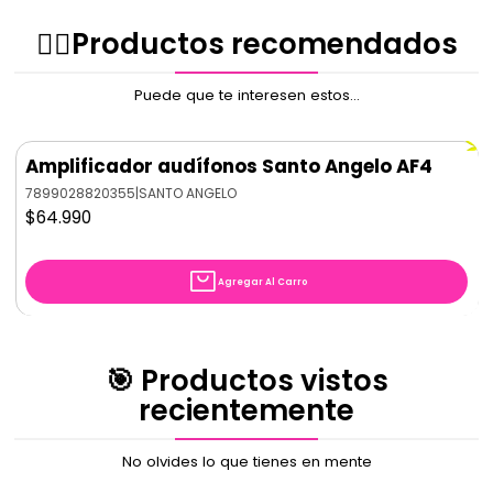
Consumo em reposo: 08mA
Consumo medio: 15mA
✌🏻️Productos recomendados
Dimensiones: 11 x 7 x 5 cm
Puede que te interesen estos...
Amplificador audífonos Santo Angelo AF4
7899028820355
|
SANTO ANGELO
$64.990
Agregar Al Carro
🎯 Productos vistos
recientemente
No olvides lo que tienes en mente