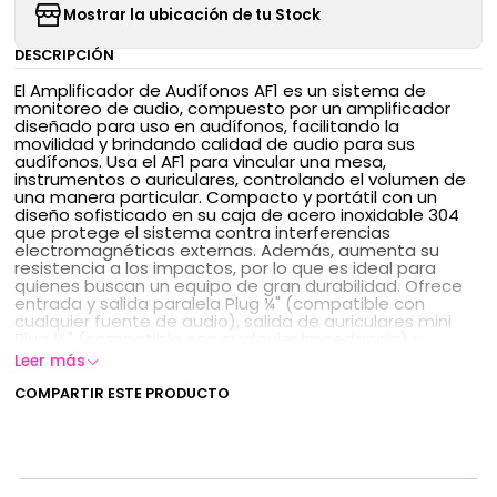
Mostrar la ubicación de tu Stock
DESCRIPCIÓN
El Amplificador de Audífonos AF1 es un sistema de
monitoreo de audio, compuesto por un amplificador
diseñado para uso en audífonos, facilitando la
movilidad y brindando calidad de audio para sus
audífonos. Usa el AF1 para vincular una mesa,
instrumentos o auriculares, controlando el volumen de
una manera particular. Compacto y portátil con un
diseño sofisticado en su caja de acero inoxidable 304
que protege el sistema contra interferencias
electromagnéticas externas. Además, aumenta su
resistencia a los impactos, por lo que es ideal para
quienes buscan un equipo de gran durabilidad. Ofrece
entrada y salida paralela Plug ¼" (compatible con
cualquier fuente de audio), salida de auriculares mini
Plug ⅛" (compatible con cualquier impedancia) y
control de volumen. La fuente de alimentación es una
Leer más
batería de 9V, o fuente de poder centro negativo.
COMPARTIR ESTE PRODUCTO
Salida Audífono: Mini Plug 1/8" TRS
Distorsión total: < 0,7%
Relación señal/ruido: < 98dB
Impedancia de entrada: 150K
Potencia máxima de salida: 200 mW