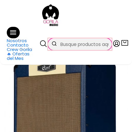
🚚 Envío
GRATIS
en compras sobre $69.990
en Santiago y $99.990 en Regiones
Inicio
Categorías
Guitarras
Amplificadores
Combos
Amplificador Guitarra 15W Azul CM15R-DB CORT
Nosotros
Contacto
Crew Gorila
🔥 Ofertas
del Mes