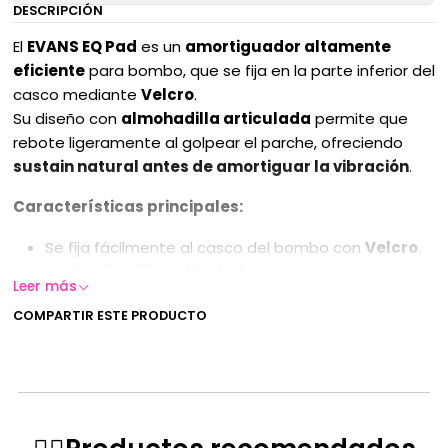
DESCRIPCIÓN
El
EVANS EQ Pad
es un
amortiguador altamente
eficiente
para bombo, que se fija en la parte inferior del
casco mediante
Velcro
.
Su diseño con
almohadilla articulada
permite que
rebote ligeramente al golpear el parche, ofreciendo
sustain natural antes de amortiguar la vibración
.
Características principales:
Se fija fácilmente al casco del bombo con
Velcro
.
La
almohadilla articulada
permite mantener el
Leer más
sustain antes de amortiguar el parche.
COMPARTIR ESTE PRODUCTO
Incluye una
almohadilla más pequeña
en el
extremo opuesto, ideal para bombos más chicos o
para lograr una
amortiguación mínima
.
Todos los accesorios
EVANS
están
diseñados,
desarrollados y fabricados
bajo los
más altos
estándares de calidad
de la industria.