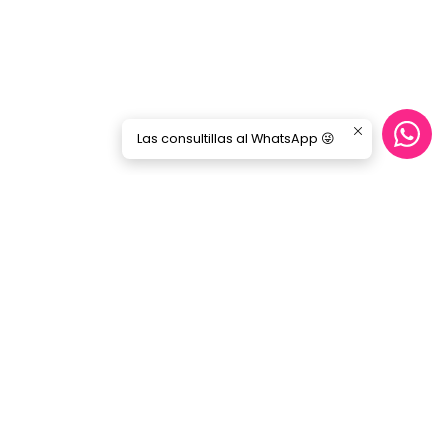
Las consultillas al WhatsApp 😜
Síguenos
GORILA MUSIC
Categorías
Nosotros
Blog
Servicio Cables