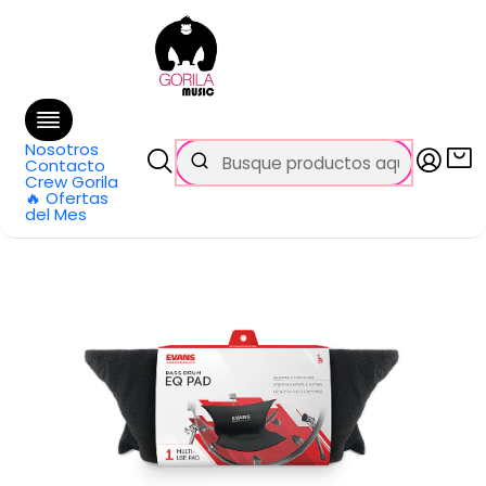
🚚 Envío
GRATIS
en compras sobre $69.990
en Santiago y $99.990 en Regiones
Inicio
Todos los productos
Apañador para Bombo EQPAD Evans
Nosotros
Contacto
Crew Gorila
🔥 Ofertas
del Mes