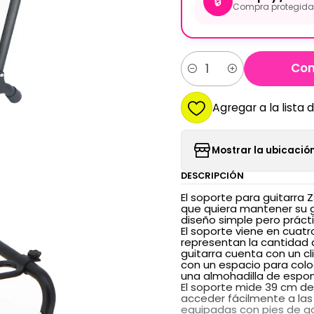
🔒
Compra protegida 
Com
Cantidad
Agregar a la lista 
Mostrar la ubicación
DESCRIPCIÓN
El soporte para guitarra 
que quiera mantener su g
diseño simple pero práct
El soporte viene en cuatro
representan la cantidad
guitarra cuenta con un cl
con un espacio para coloc
una almohadilla de espon
El soporte mide 39 cm de 
acceder fácilmente a las
equipadas con pies de go