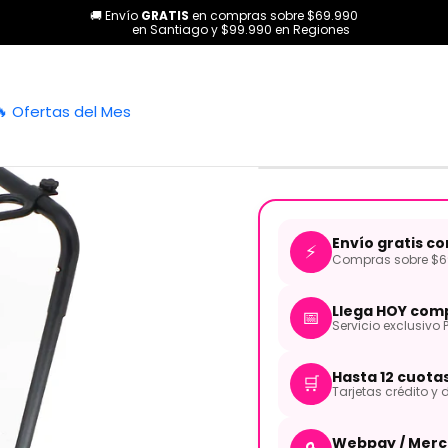
🚚 Envío
GRATIS
en compras sobre $69.990
ías
Guitarras
Accesorios
Atril para 3 Instrumentos de Cuerda
en Santiago y $99.990 en Regiones
|
Atril para 3
🔥 Ofertas del Mes
83 Hebikuo
Envío gratis c
⚡
Compras sobre $69
Llega HOY comp
📅
Servicio exclusivo 
Hasta 12 cuota
🛒
Tarjetas crédito y d
Webpay / Merc