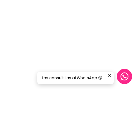
Las consultillas al WhatsApp 😜
CONTÁCTANOS
ecommerce@gorilamusic.cl
+56232474188
nes
56956894780