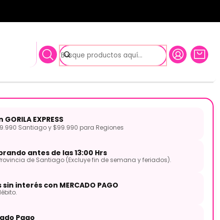
 ZSJ-83 Hebikuo
 Instrumentos de Cuerda ZSJ-
on GORILA EXPRESS
.990 Santiago y $99.990 para Regiones
rando antes de las 13:00 Hrs
Provincia de Santiago (Excluye fin de semana y feriados).
s sin interés con MERCADO PAGO
ébito.
ado Pago