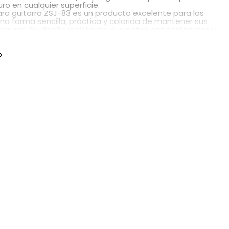
o en cualquier superficie.
ara guitarra ZSJ-83 es un producto excelente para los
na forma sencilla, práctica y colorida de mantener sus
eguras. Su diseño resistente, sus patas antideslizantes y
itarra son perfectos para músicos de todos los niveles.
O