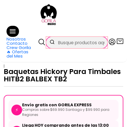
🚚 Envío
GRATIS
en compras sobre $69.990
en Santiago y $99.990 en Regiones
Inicio
Categorías
Baterías y Percusión
Accesorios
Baquetas y Plumillas
Baquetas Hickory Para Timbales HITB2 BALBEX TB2
Nosotros
Contacto
Crew Gorila
🔥 Ofertas
del Mes
|
Baquetas Hickory Para Timbales
HITB2 BALBEX TB2
Envío gratis con GORILA EXPRESS
⚡
Compras sobre $69.990 Santiago y $99.990 para
Regiones
Llega HOY comprando antes de las 13:00