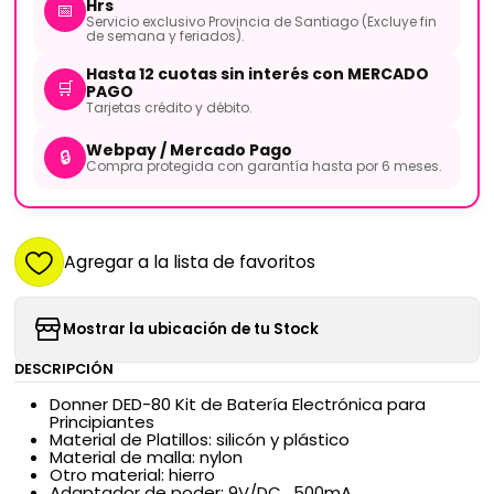
Hrs
📅
Servicio exclusivo Provincia de Santiago (Excluye fin
de semana y feriados).
Hasta 12 cuotas sin interés con MERCADO
🛒
PAGO
Tarjetas crédito y débito.
Webpay / Mercado Pago
🔒
Compra protegida con garantía hasta por 6 meses.
Agregar a la lista de favoritos
Mostrar la ubicación de tu Stock
DESCRIPCIÓN
Donner DED-80 Kit de Batería Electrónica para
Principiantes
Material de Platillos: silicón y plástico
Material de malla: nylon
Otro material: hierro
Adaptador de poder: 9V/DC , 500mA