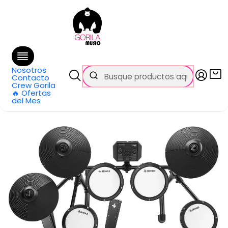
🚚 Envío
GRATIS
en compras sobre $69.990
en Santiago y $99.990 en Regiones
Inicio
Categorías
Baterías y Percusión
Electrónicas
Bateria Electronica DED-80 DONNER
Nosotros
Contacto
Crew Gorila
🔥 Ofertas
del Mes