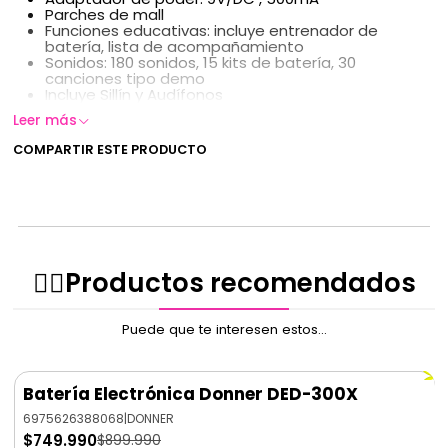
Parches de mall
Funciones educativas: incluye entrenador de
batería, lista de acompañamiento
Sonidos: 180 sonidos, 15 kits de batería, 30
canciones tipo demo
Incluye Sillín y Audífonos
Leer más
COMPARTIR ESTE PRODUCTO
✌🏻️Productos recomendados
Puede que te interesen estos...
Batería Electrónica Donner DED-300X
-17%
OFF
6975626388068
|
DONNER
$749.990
$899.990