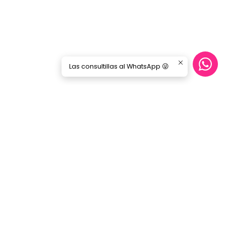
Las consultillas al WhatsApp 😜
Síguenos
GORILA MUSIC
Categorías
Nosotros
Blog
Servicio Cables