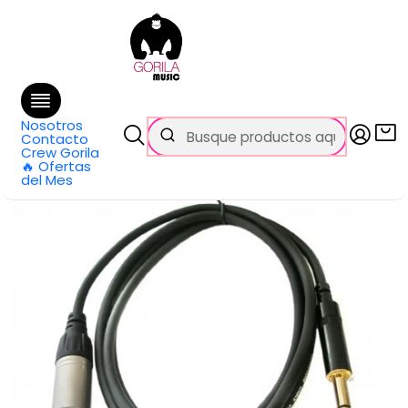
🚚 Envío
GRATIS
en compras sobre $69.990
en Santiago y $99.990 en Regiones
Inicio
Categorías
Cables y Conectores
Otros cables
Cable XLR-M a Plug TRS balanceado de 4.5 metros REAN BY
NEUTRIK
Nosotros
Contacto
Crew Gorila
🔥 Ofertas
del Mes