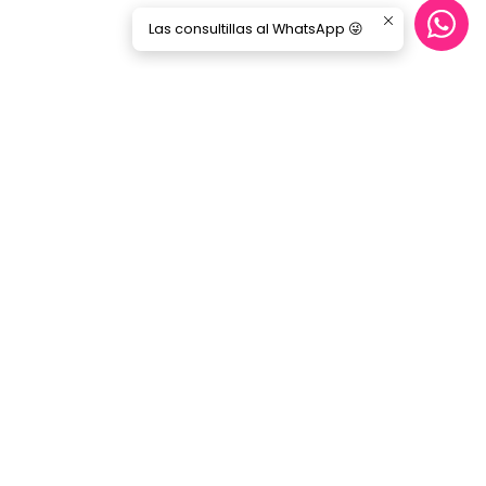
Las consultillas al WhatsApp 😜
Síguenos
GORILA MUSIC
Categorías
Nosotros
Blog
Servicio Cables
Inicio
SERVICIO AL CLIENTE
Contacto
Términos y Condiciones