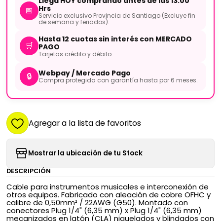
Llega HOY comprando antes de las 13:00
Hrs
📅
Servicio exclusivo Provincia de Santiago (Excluye fin
de semana y feriados).
Hasta 12 cuotas sin interés con MERCADO
🛒
PAGO
Tarjetas crédito y débito.
Webpay / Mercado Pago
🔒
Compra protegida con garantía hasta por 6 meses.
Agregar a la lista de favoritos
Mostrar la ubicación de tu Stock
DESCRIPCIÓN
Cable para instrumentos musicales e interconexión de
otros equipos. Fabricado con aleación de cobre OFHC y
calibre de 0,50mm² / 22AWG (G50). Montado con
conectores Plug 1/4" (6,35 mm) x Plug 1/4" (6,35 mm)
mecanizados en latón (CLA) niquelados y blindados con