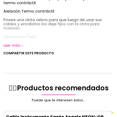
termo contráctil.
Aislación Termo contráctil
Posee una cinta velcro para que luego de usar sus
cables y enrollarlos los deje fijos con la cinta para
traslado
Tecnología Twist
Tipo de Cable:
OFHC (< 0.01% de oxígeno)
Leer más
COMPARTIR ESTE PRODUCTO
Uso:
Guitarras Eléctricas, Bajos Eléctricos e Instrumentos
Genéricos
Conector:
2 Conectores Plug 1/4" (6,35 mm) Rectos 180º
Cable:
Fabricado con aleación de cobre OFHC y calibre
0,50mm² / 20AWG (G50)
✌🏻️Productos recomendados
Color:
Textil Fluorescente Color Orange
Puede que te interesen estos...
Cable instrumento Santo Angelo NEON-OR