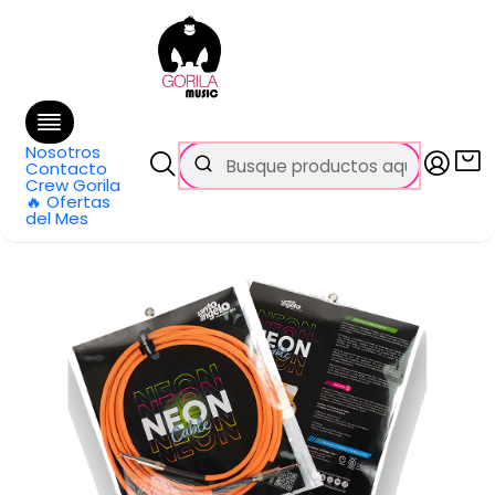
🚚 Envío
GRATIS
en compras sobre $69.990
en Santiago y $99.990 en Regiones
Inicio
Categorías
Cables y Conectores
Cables Plug-Plug
Cable Instrumento Santo Angelo NEON-OR conector en L
4.57m
Nosotros
Contacto
Crew Gorila
🔥 Ofertas
del Mes