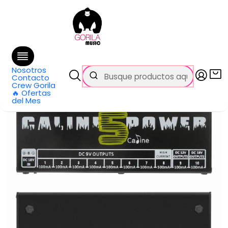
🚚 Envío
GRATIS
en compras sobre $69.990
en Santiago y $99.990 en Regiones
Inicio
Categorías
Guitarras
Efectos y Pedales
Fuente de Poder pedales de efecto CP-05 CALINE
Nosotros
Contacto
Crew Gorila
🔥 Ofertas
del Mes