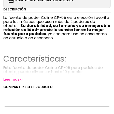
Mostrar la ubicación de tu Stock
DESCRIPCIÓN
La fuente de poder Caline CP-05 es la elección favorita
para los músicos que usan más de 2 pedales de
efectos.
Su durabilidad, su tamaño y su inmejorable
relación calidad-precio la convierten en la mejor
fuente para pedales
, ya sea para uso en casa como
en estudio o en escenario.
Características:
Esta fuente de poder Caline CP-05 para pedales de
efecto, puede alimentar hasta 10 pedales
simultáneamente y sin ningún ruido gracias a su
Leer más
construcción.
COMPARTIR ESTE PRODUCTO
Posee un total de 10 salidas, dividas de la siguiente
manera:
7 salidas de 9v DC 100mA
1 salida de 9v DC 500mA (para efectos de alto
consumo)
1 salida de 12v DC 100mA