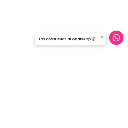
Las consultillas al WhatsApp 😜
Síguenos
GORILA MUSIC
Categorías
Nosotros
Blog
Servicio Cables