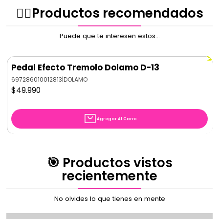
1 salida de 18v DC 100mA
✌🏻️Productos recomendados
Todas las salidas son centro negativo como la mayoría
de los pedales de las marcas más conocidas.
Puede que te interesen estos...
Además, incluye los 10 cables para cada salida + 1 cable
inversor de polaridad + 1 cable adaptador para pedales
tipo Electro Harmonix (minijack).
Pedal Efecto Tremolo Dolamo D-13
697286010012813
|
DOLAMO
$49.990
Agregar Al Carro
🎯 Productos vistos
recientemente
No olvides lo que tienes en mente