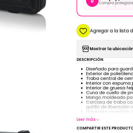
🔒
Compra protegida 
Agregar a la lista 
Mostrar la ubicación
DESCRIPCIÓN
Diseñado para guarda
Exterior de polietile
Traba central de cer
Interior con espuma 
Interior de gruesa fe
Cuna de cuello de p
Mango moldeado por
Carcasa de traba con
gatillo de liberación r
Hardware revestido 
Leer más
COMPARTIR ESTE PRODUCT