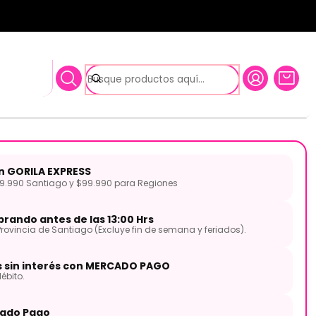
TOR
léctrico GTSA-GTRBASS
on GORILA EXPRESS
.990 Santiago y $99.990 para Regiones
rando antes de las 13:00 Hrs
Provincia de Santiago (Excluye fin de semana y feriados).
s sin interés con MERCADO PAGO
ébito.
ado Pago