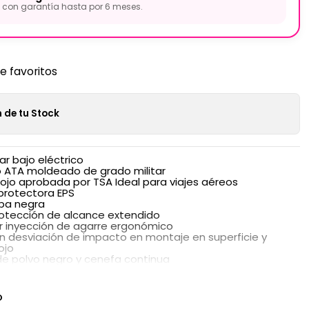
con garantía hasta por 6 meses.
de favoritos
 de tu Stock
r bajo eléctrico
no ATA moldeado de grado militar
rojo aprobada por TSA Ideal para viajes aéreos
protectora EPS
lpa negra
rotección de alcance extendido
 inyección de agarre ergonómico
 desviación de impacto en montaje en superficie y
ojo
de polvo negro y cenefa continua
O