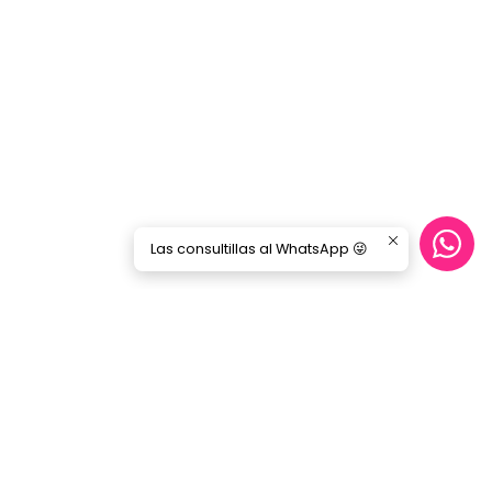
Las consultillas al WhatsApp 😜
CONTÁCTANOS
ecommerce@gorilamusic.cl
+56232474188
nes
56956894780
Gorila Music Alameda