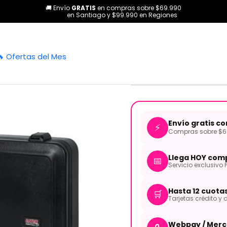
🚚 Envío
GRATIS
en compras sobre $69.990
cio
Todos los productos
Case Bajo Eléctrico GTSA-GTRBASS GA
en Santiago y $99.990 en Regiones
|
Case Bajo E
🔥 Ofertas del Mes
GATOR
Envío gratis c
⚡
Compras sobre $69
Llega HOY comp
📅
Servicio exclusivo 
Hasta 12 cuota
🛒
Tarjetas crédito y d
Webpay / Merc