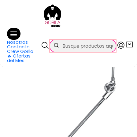
🚚 Envío
GRATIS
en compras sobre $69.990
en Santiago y $99.990 en Regiones
Inicio
Categorías
Baterías y Percusión
Accesorios
Atriles y Piezas
Soportes y Clamps
Extension de platillos c/clamp Dixon PYH-C-SP
Nosotros
Contacto
Crew Gorila
🔥 Ofertas
del Mes