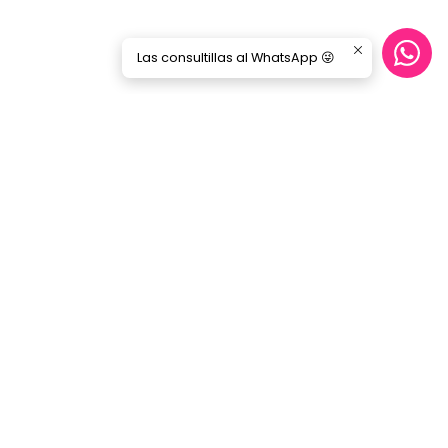
Las consultillas al WhatsApp 😜
Síguenos
GORILA MUSIC
Categorías
Nosotros
Blog
Servicio Cables
Inicio
SERVICIO AL CLIENTE