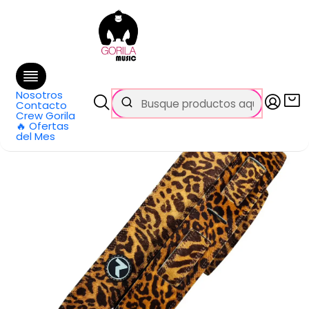
🚚 Envío
GRATIS
en compras sobre $69.990
en Santiago y $99.990 en Regiones
Inicio
Categorías
Bajos
Accesorios
Correas Bajo
Correa leopardo Raven PADDED 2P Vintage
Nosotros
Contacto
Crew Gorila
🔥 Ofertas
del Mes