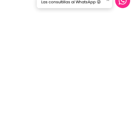
Las consultillas al WhatsApp 😜
Síguenos
GORILA MUSIC
Categorías
Nosotros
Blog
Servicio Cables
Inicio
SERVICIO AL CLIENTE
Contacto
Términos y Condiciones
Políticas de Privacidad