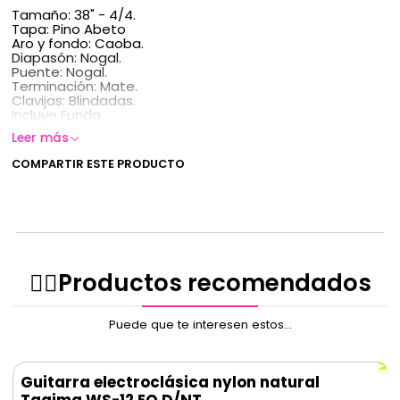
Tamaño: 38" - 4/4.
Tapa: Pino Abeto
Aro y fondo: Caoba.
Diapasón: Nogal.
Puente: Nogal.
Terminación: Mate.
Clavijas: Blindadas.
Incluye Funda.
Leer más
COMPARTIR ESTE PRODUCTO
✌🏻️Productos recomendados
Puede que te interesen estos...
Guitarra electroclásica nylon natural
Tagima WS-12 EQ D/NT