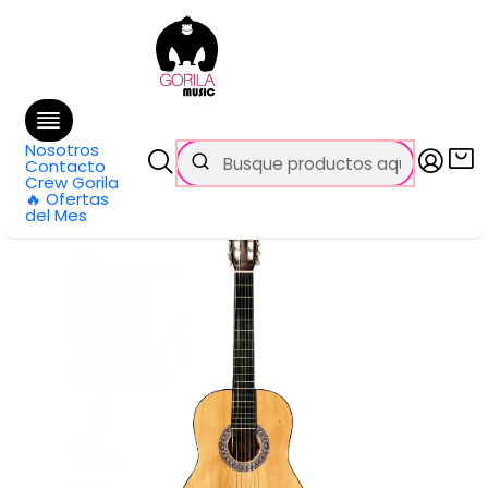
🚚 Envío
GRATIS
en compras sobre $69.990
en Santiago y $99.990 en Regiones
Inicio
Categorías
Guitarras
Clásica
Guitarra Clásica 38 WGUIT-CLA-E-NAT WOTAN
Nosotros
Contacto
Crew Gorila
🔥 Ofertas
del Mes