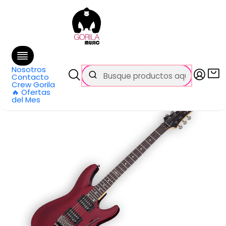
🚚 Envío
GRATIS
en compras sobre $69.990
en Santiago y $99.990 en Regiones
Inicio
Categorías
Guitarras
Eléctricas
Guitarra Eléctrica C-1 FR Walnut Satin SGR by Schecter
Nosotros
Contacto
Crew Gorila
🔥 Ofertas
del Mes