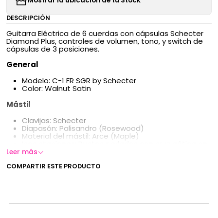
Mostrar la ubicación de tu Stock
DESCRIPCIÓN
Guitarra Eléctrica de 6 cuerdas con cápsulas Schecter
Diamond Plus, controles de volumen, tono, y switch de
cápsulas de 3 posiciones.
General
Modelo: C-1 FR SGR by Schecter
Color: Walnut Satin
Mástil
Clavijas: Schecter
Diapasón: Palisandro (Rosewood)
Material del mástil: Arce (Maple)
Incrustaciones: Puntos perlados con cruz gótica en
el 12º traste
Leer más
Escala: 25.5" (648 mm)
COMPARTIR ESTE PRODUCTO
Perfil del mástil: Thin "C"
Grosor: 1er traste – 20 mm / 12º traste – 22 mm
Trastes: 24 Medium
Radio del diapasón: 14" (355 mm)
Cejuela: SGR by Floyd Rose
Ancho de cejuela: 41.3 mm
Alma: Ajustable en dos vías con llave Allen de 4 mm