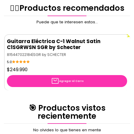
✌🏻️Productos recomendados
Cuerpo
Color: Walnut Satin
Hardware: Black Chrome
Puede que te interesen estos...
Contorno superior: Arched Top
Orientación: Diestros
Construcción: Bolt-on
Guitarra Eléctrica C-1 Walnut Satin
Material: Tilo (Basswood)
Puente: SGR by Floyd Rose
C1SGRWSN SGR by Schecter
815447022184
|
SGR by SCHECTER
Electrónica
5.0
Controles: Volumen, Tono, Selector de 3 posiciones
$249.990
Pastilla de puente: Schecter Diamond Plus
Pastilla de mástil: Schecter Diamond Plus
Agregar Al Carro
Accesorios
Perillas: Metálicas estriadas con tornillo de fijación
🎯 Productos vistos
recientemente
No olvides lo que tienes en mente