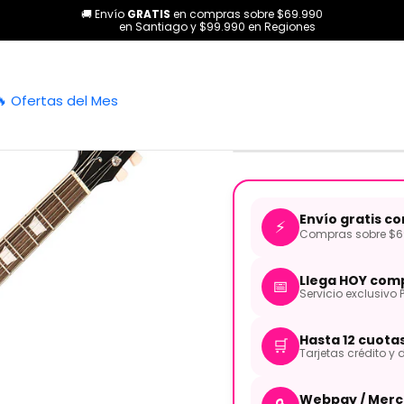
🚚 Envío
GRATIS
en compras sobre $69.990
itarras
Eléctricas
Guitarra Electrica V100 ReIssued w/Bigsby Fla
en Santiago y $99.990 en Regiones
|
Guitarra Ele
🔥 Ofertas del Mes
w/Bigsby Fl
Envío gratis c
⚡
Compras sobre $69
Llega HOY comp
📅
Servicio exclusivo 
Hasta 12 cuota
🛒
Tarjetas crédito y d
Webpay / Merc