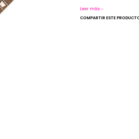
Con un cuerpo y mástil d
la Vintage ReIssued V100
Leer más
de maderas tonales, real
recubrimiento que le otor
COMPARTIR ESTE PRODUCT
suficiente para afrontar 
Los clavijeros Grover Del
mientras que el puente W
una entonación soberbia 
Por último, un juego de c
mantenga segura, sin impo
Características V100 B
Cuerpo:
Cuerpo de c
macizo tallado y ch
resonancia, tono y c
una forma de cuerpo
en el lado de graves 
las partes altas del 
Puente:
El puente Wi
cuerda para una ento
Pastillas:
Par de pas
potencia pura.
Controles:
Dos contr
pastillas de tres posi
Clavijeros:
Los clavi
para una máxima esta
Cordal vibrato:
Bigs