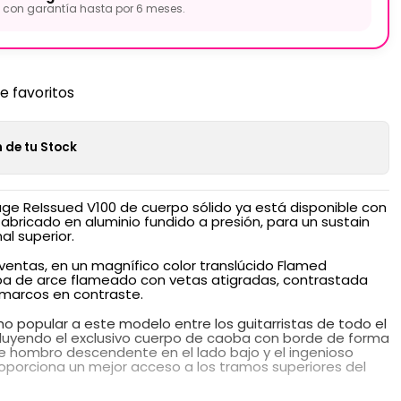
con garantía hasta por 6 meses.
de favoritos
 de tu Stock
tage ReIssued V100 de cuerpo sólido ya está disponible con
 fabricado en aluminio fundido a presión, para un sustain
l superior.
ventas, en un magnífico color translúcido Flamed
tapa de arce flameado con vetas atigradas, contrastada
y marcos en contraste.
o popular a este modelo entre los guitarristas de todo el
luyendo el exclusivo cuerpo de caoba con borde de forma
te hombro descendente en el lado bajo y el ingenioso
oporciona un mejor acceso a los tramos superiores del