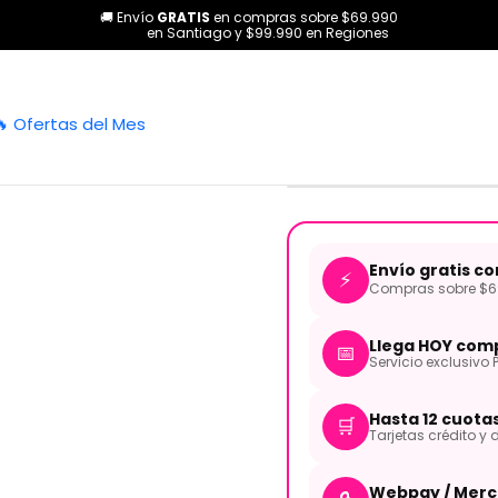
🚚 Envío
GRATIS
en compras sobre $69.990
Guitarras
Electroacústicas
Guitarra Electroacustica Atrigrada 
en Santiago y $99.990 en Regiones
|
Guitarra Ele
🔥 Ofertas del Mes
30 EQ TBLF 
Envío gratis c
⚡
Compras sobre $69
Llega HOY comp
📅
Servicio exclusivo 
Hasta 12 cuota
🛒
Tarjetas crédito y d
Webpay / Merc