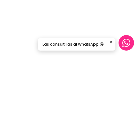
Las consultillas al WhatsApp 😜
CONTÁCTANOS
ecommerce@gorilamusic.cl
+56232474188
nes
56956894780
Gorila Music Alameda
Av. Libertador Bernardo Ohiggins 142,
Locales 148 - 160- 151 - 125
Santiago - Santiago Centro
Región Metropolitana - Chile