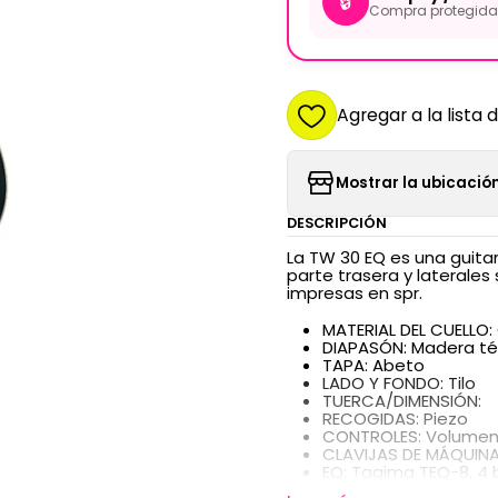
🔒
Compra protegida 
Agregar a la lista 
Mostrar la ubicación
DESCRIPCIÓN
La TW 30 EQ es una guita
parte trasera y laterales
impresas en spr.
MATERIAL DEL CUELLO
DIAPASÓN: Madera té
TAPA: Abeto
LADO Y FONDO: Tilo
TUERCA/DIMENSIÓN:
RECOGIDAS: Piezo
CONTROLES: Volumen,
CLAVIJAS DE MÁQUIN
EQ: Tagima TEQ-8, 4 