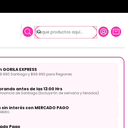
TW-30 EQ TBLF TAGIMA
ctroacustica Atrigrada TW-
TAGIMA
on GORILA EXPRESS
.990 Santiago y $99.990 para Regiones
rando antes de las 13:00 Hrs
Provincia de Santiago (Excluye fin de semana y feriados).
s sin interés con MERCADO PAGO
ébito.
ado Pago