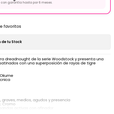
con garantía hasta por 6 meses.
de favoritos
 de tu Stock
rra dreadnought de la serie Woodstock y presenta una
 satinados con una superposición de rayas de tigre
: Okume
cnica
 graves, medios, agudos y presencia
A: Cromo
bandas activas con afinador