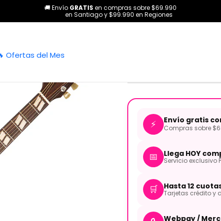
🚚 Envío
GRATIS
en compras sobre $69.990
itarras
Electroacústicas
Guitarra Electroacústica Historic Serie
en Santiago y $99.990 en Regiones
|
Guitarra Ele
🔥 Ofertas del Mes
Folk Sunbur
Envío gratis c
⚡
Compras sobre $69
Llega HOY comp
📅
Servicio exclusivo 
Hasta 12 cuota
🛒
Tarjetas crédito y d
Webpay / Merc