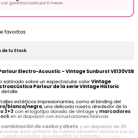
con garantía hasta por 6 meses.
de favoritos
 de tu Stock
 Parlour Electro-Acoustic – Vintage Sunburst
VE130VSB
satinado sobre un espectacular color
Vintage
ctroacústica Parlour de la serie Vintage Historic
 detalle.
alles estéticos impresionantes, como el binding del
ro/blanco/negro
, una delicada roseta alrededor de la
ro 3+3
con el logotipo dorado de Vintage y
marcadores
lock
en el diapasón con incrustaciones blancas.
a combinación de caoba y abeto
, y un diapasón de 20
e suave, esta guitarra de cuerpo pequeño destaca por su
n
sonido potente que desafía su tamaño
, con una