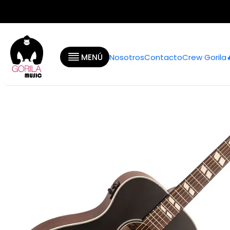
Inicio
Categorías
Gu
MENÚ
Nosotros
Contacto
Crew Gorila