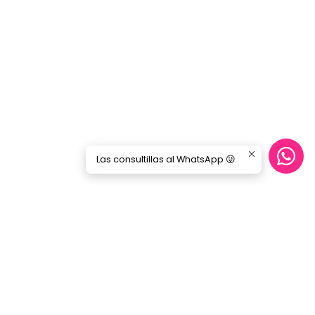
Las consultillas al WhatsApp 😜
CONTÁCTANOS
ecommerce@gorilamusic.cl
+56232474188
nes
56956894780
Gorila Music Alameda