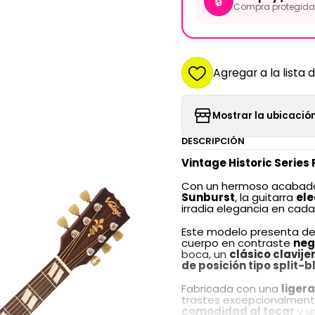
🔒
Compra protegida 
Agregar a la lista 
Mostrar la ubicación
DESCRIPCIÓN
Vintage Historic Series
Con un hermoso acabado 
Sunburst
, la guitarra
ele
irradia elegancia en cada
Este modelo presenta det
cuerpo en contraste
neg
boca, un
clásico clavije
de posición tipo split-b
Fabricada con una
liger
trastes excepcionalment
comodidad al tocar
y u