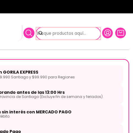
s Folk Sunburst Vintage
ctroacústica Historic Series
st Vintage
on GORILA EXPRESS
.990 Santiago y $99.990 para Regiones
rando antes de las 13:00 Hrs
Provincia de Santiago (Excluye fin de semana y feriados).
s sin interés con MERCADO PAGO
ébito.
ado Pago