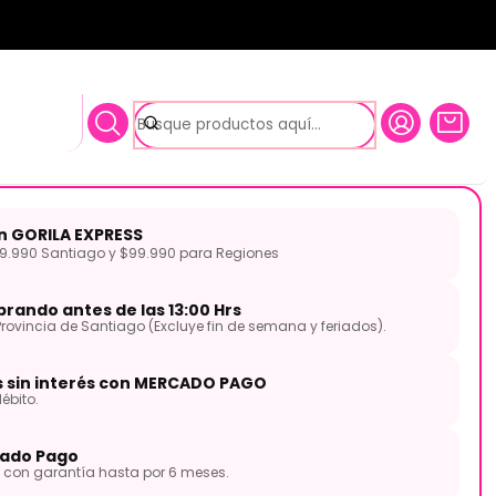
teinberg UR12
Audio USB Steinberg UR12
on GORILA EXPRESS
.990 Santiago y $99.990 para Regiones
rando antes de las 13:00 Hrs
Provincia de Santiago (Excluye fin de semana y feriados).
s sin interés con MERCADO PAGO
ébito.
ado Pago
con garantía hasta por 6 meses.