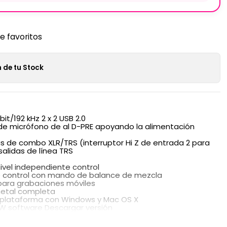
de favoritos
 de tu Stock
it/192 kHz 2 x 2 USB 2.0
de micrófono de al D-PRE apoyando la alimentación
s de combo XLR/TRS (interruptor Hi Z de entrada 2 para
 salidas de línea TRS
nivel independiente control
je control con mando de balance de mezcla
para grabaciones móviles
metal completa
iplataforma con Windows y Mac OS X
AW software Descargar versión