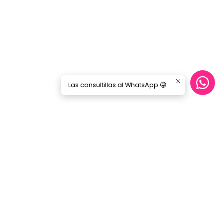
Las consultillas al WhatsApp 😜
CONTÁCTANOS
ecommerce@gorilamusic.cl
+56232474188
nes
56956894780
Gorila Music Alameda
Av. Libertador Bernardo Ohiggins 142,
Locales 148 - 160- 151 - 125
Santiago - Santiago Centro