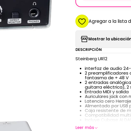
Agregar a la lista 
Mostrar la ubicación
DESCRIPCIÓN
Steinberg UR12
interfaz de audio 24-b
2 preamplificadores 
fantasma de + 48 V
2 entradas analógica
guitarra eléctrica), 2
Entrada MIDI y salida
Auriculares jack con 
Latencia cero Herra
Alimentado por USB 
Caja resistente de 
Compatibilidad mult
Incluye Cubase AI D
Leer más