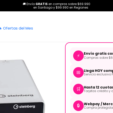
🚚 Envío
GRATIS
en compras sobre $69.990
orías
Home Studio
Interfaces de Audio
Interfaz de Audio USB S
en Santiago y $99.990 en Regiones
|
Interfaz de 
🔥 Ofertas del Mes
Envío gratis c
⚡
Compras sobre $69
Llega HOY comp
📅
Servicio exclusivo 
Hasta 12 cuota
🛒
Tarjetas crédito y d
Webpay / Merc
🔒
Compra protegida 