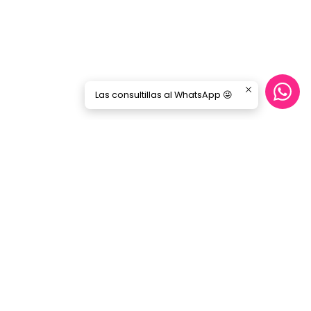
Las consultillas al WhatsApp 😜
Síguenos
GORILA MUSIC
Categorías
Nosotros
Blog
Servicio Cables