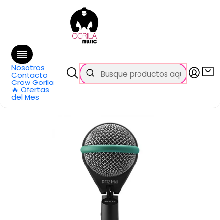
🚚 Envío
GRATIS
en compras sobre $69.990
en Santiago y $99.990 en Regiones
Inicio
Categorías
Micrófonos
Dinámicos
Micrófono de Bombo D112 MKII AKG
Nosotros
Contacto
Crew Gorila
🔥 Ofertas
del Mes