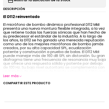
Mostrar la ubicación de tu Stock
DESCRIPCIÓN
El D112 reinventado
El micrófono de bombo dinámico profesional D112 MkII
presenta una nueva montura flexible integrada, a la vez
que retiene todas las fuerzas sónicas que han hecho de
su predecesor el estándar de la industria. A lo largo de
los años, la D112 se ha ganado una merecida reputación
como uno de los mejores micrófonos de bombo jamás
creados, por su alta capacidad SPL, ecualización
potente y construcción a prueba de balas. El D112 MkII
puede manejar más de 160 dB SPL sin distorsión. Su gran
diafragma tiene una frecuencia de resonancia muy baja
que ofrece una respuesta sólida y potente por debajo
de 100 Hz. Su bajo nivel autoritario se complementa con
un impulso de presencia de banda estrecha a 4 kHz que
atraviesa incluso mezclas densas y volúmenes de
Leer más
escenario altos con un impacto contundente. Una de
las muchas razones por las que los artistas y los
COMPARTIR ESTE PRODUCTO
ingenieros de sonido adoran la D112 MkII es que no
requiere ecualización adicional para que suene bien tan
pronto como aparezca el fader. Para perfeccionar aún
más su rendimiento, el D112 MkII presenta una bobina de
compensación de humos integrada que mantiene el
ruido al mínimo absoluto. Además de ser un micrófono