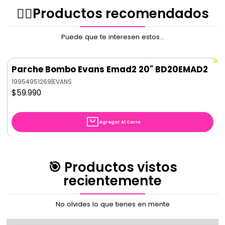
de bombo excepcional en el escenario y en el estudio,
✌🏻️Productos recomendados
el D112 MkII es una excelente opción para microfonear
gabinetes de bajo eléctricos y trombones.
Puede que te interesen estos...
Parche Bombo Evans Emad2 20" BD20EMAD2
19954951269
|
EVANS
$59.990
Agregar Al Carro
🎯 Productos vistos
recientemente
No olvides lo que tienes en mente