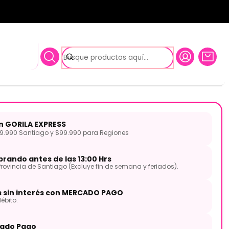
le y case PRO35XLR
inamico Vocal SKP con cable
5XLR
on GORILA EXPRESS
.990 Santiago y $99.990 para Regiones
rando antes de las 13:00 Hrs
Provincia de Santiago (Excluye fin de semana y feriados).
s sin interés con MERCADO PAGO
ébito.
ado Pago