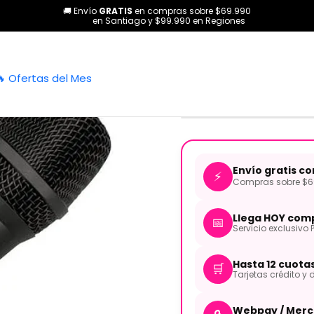
🚚 Envío
GRATIS
en compras sobre $69.990
Micrófonos
Dinámicos
Micrófono dinamico Vocal SKP con cab
en Santiago y $99.990 en Regiones
|
Micrófono d
🔥 Ofertas del Mes
y case PRO3
Envío gratis c
⚡
Compras sobre $69
Llega HOY comp
📅
Servicio exclusivo 
Hasta 12 cuota
🛒
Tarjetas crédito y d
Webpay / Merc