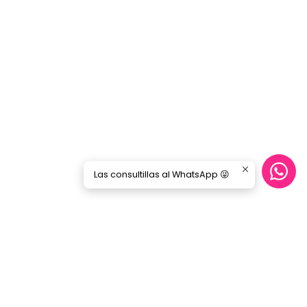
Las consultillas al WhatsApp 😜
CONTÁCTANOS
ecommerce@gorilamusic.cl
+56232474188
nes
56956894780