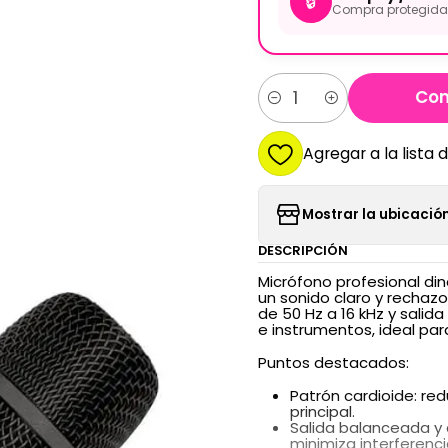
🔒
Compra protegida 
Com
Cantidad
Agregar a la lista 
Mostrar la ubicación
DESCRIPCIÓN
Micrófono profesional di
un sonido claro y rechazo
de 50 Hz a 16 kHz y sali
e instrumentos, ideal par
Puntos destacados:
Patrón cardioide: red
principal.
Salida balanceada y c
minimiza interferenci