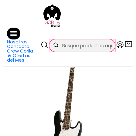
🚚 Envío
GRATIS
en compras sobre $69.990
en Santiago y $99.990 en Regiones
Inicio
Categorías
Bajos
Eléctricos
Bajo Electrico JB Negro JB-BLK NEWEN
Nosotros
Contacto
Crew Gorila
🔥 Ofertas
del Mes