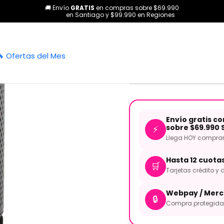
🚚 Envío
GRATIS
en compras sobre $69.990
ías
Micrófonos
Accesorios
Otros
Pantalla Acustica Pequeña 
en Santiago y $99.990 en Regiones
|
Pantalla Ac
🔥 Ofertas del Mes
APEXTONE
Envío gratis c
sobre $69.990 
⚡
Llega HOY comprand
Hasta 12 cuota
🛒
Tarjetas crédito y d
Webpay / Merc
🔒
Compra protegida 