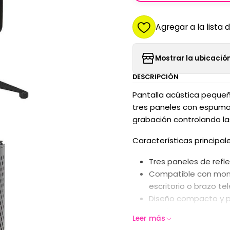
Agregar a la lista 
Mostrar la ubicación
DESCRIPCIÓN
Pantalla acústica peque
tres paneles con espuma 
grabación controlando la
Características principale
Tres paneles de refl
Compatible con montaj
escritorio o brazo te
Diseño compacto y por
montar.
Leer más
Construida para uso 