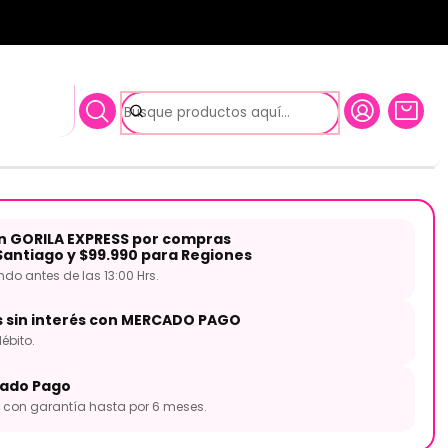
SI05s APEXTONE
ustica Pequeña SI05s
on GORILA EXPRESS por compras
Santiago y $99.990 para Regiones
o antes de las 13:00 Hrs.
s sin interés con MERCADO PAGO
ébito.
ado Pago
con garantía hasta por 6 meses.