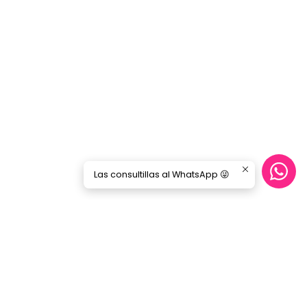
Las consultillas al WhatsApp 😜
CONTÁCTANOS
ecommerce@gorilamusic.cl
+56232474188
nes
56956894780