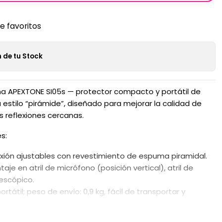
de favoritos
 de tu Stock
ña APEXTONE SI05s — protector compacto y portátil de
estilo “pirámide”, diseñado para mejorar la calidad de
s reflexiones cercanas.
s:
exión ajustables con revestimiento de espuma piramidal.
e en atril de micrófono (posición vertical), atril de
lescópico.
tátil; peso de envío: 0,9 kg, fácil de transportar y
en home studio, podcast, streaming y voz en off donde