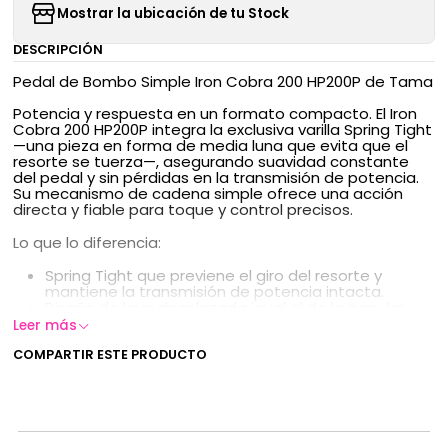
Mostrar la ubicación de tu Stock
DESCRIPCIÓN
Pedal de Bombo Simple Iron Cobra 200 HP200P de Tama
Potencia y respuesta en un formato compacto. El Iron
Cobra 200 HP200P integra la exclusiva varilla Spring Tight
—una pieza en forma de media luna que evita que el
resorte se tuerza—, asegurando suavidad constante
del pedal y sin pérdidas en la transmisión de potencia.
Su mecanismo de cadena simple ofrece una acción
directa y fiable para toque y control precisos.
Lo que lo diferencia:
Spring Tight que previene el giro del resorte y
mantiene la transmisión de potencia intacta.
Diseño de leva desplazada igual al de la popular
serie Iron Cobra 900 Power Glide, proporcionando la
Leer más
misma sensación de respuesta y recorrido
eficiente.
COMPARTIR ESTE PRODUCTO
Configuración de cadena simple para una acción
consistente y fácil de dominar.
Ideal para bateristas que buscan un pedal de bombo
fiable, con tacto suave y rendimiento profesional en la