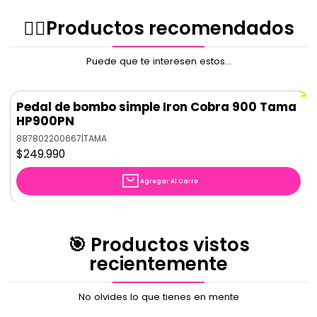
línea Iron Cobra de TAMA.
✌🏻️Productos recomendados
Puede que te interesen estos...
Pedal de bombo simple Iron Cobra 900 Tama
HP900PN
887802200667
|
TAMA
$249.990
Agregar Al Carro
🎯 Productos vistos
recientemente
No olvides lo que tienes en mente