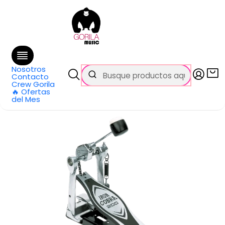
🚚 Envío
GRATIS
en compras sobre $69.990
en Santiago y $99.990 en Regiones
Inicio
Categorías
Baterías y Percusión
Accesorios
Atriles y Piezas
Pedales
Pedal de bombo simple Tama Iron Cobra 200 HP200P
Nosotros
Contacto
Crew Gorila
🔥 Ofertas
del Mes