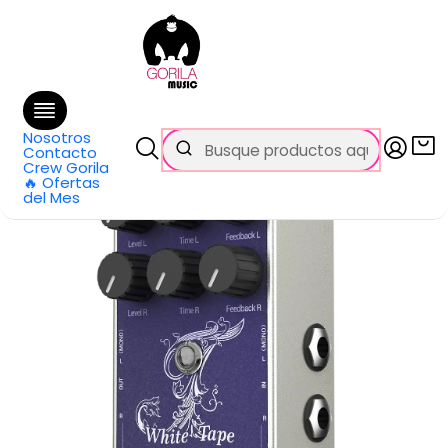
🚚 Envío
GRATIS
en compras sobre $69.990
en Santiago y $99.990 en Regiones
Inicio
Todos los productos
Pedal Delay White Tape EC1335 DONNER
Nosotros
Contacto
Crew Gorila
🔥 Ofertas
del Mes