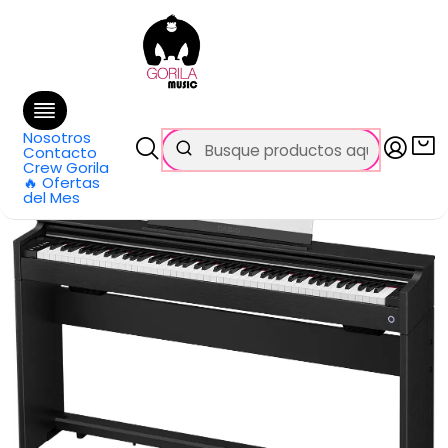
🚚 Envío
GRATIS
en compras sobre $69.990
en Santiago y $99.990 en Regiones
Inicio
Categorías
Pianos y teclados
Pianos
Digitales
Piano Digital 88 Teclas Con Mueble Negro Casio AP-S200BK
Nosotros
Contacto
Crew Gorila
🔥 Ofertas
del Mes