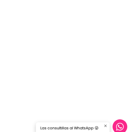
Alto:
166 mm
Profundidad:
295 mm
Peso:
11,8 kg
Interfaz de control
Teclado:
88 teclas
Tipo:
Teclado
Graded Hammer Standard (GHS)
con acabado mate en las teclas negras
Sensibilidad al tacto:
Duro / Medio / Suave / Fijo
Idioma del panel:
Inglés
Sonidos (Voices)
Motor de sonido:
Pure CF Sound Engine
Polifonía máxima:
192 notas
Número de voces:
24
Efectos
Reverberación:
Sí (4 tipos)
Las consultillas al WhatsApp 😜
Intelligent Acoustic Control (IAC):
Sí