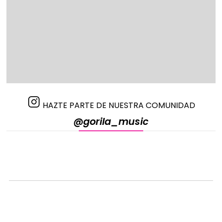
Un sonido óptimo encima de
la mesa
La nueva función “table EQ” (Ecualización para mesa), te
permite tener una acústica perfecta, incluso aunque
pongas el piano encima de una mesa. Siempre tendrás
el sonido perfecto.
Ritmos de Batería y Bajo
siempre a tempo
HAZTE PARTE DE NUESTRA COMUNIDAD
El P-125 incorpora pistas de Batería y Bajo para que
toques siempre a tempo. Hay una gran variedad de
@gorila_music
patrones rítmicos dependiendo del estilo con el que
quieras tocar. Desde rock a baladas, usa los ritmos para
divertirte mientras estudias, o simplemente úsalos
como un batería virtual en tus interpretaciones.
Funcionamiento sencillo
mediante la app Smart
Pianist!
Nuestra app Smart Pianista te permite controlar todas
las funciones incluidas en los pianos digitales de