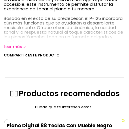
accesible, este instrumento te permite disfrutar la
experiencia de tocar el piano a tu manera.
Basado en el éxito de su predecesor, el P-125 incorpora
aún más funciones que te ayudarán a desarrollarte
musicalmente. Ofrece el sonido dinámico, la calidad
tonal y la respuesta natural al toque característicos de
los pianos Yamaha, todo en un formato delgado y
moderno.
Leer más
El diseño sobrio y funcional del P-125 fue creado
pensando en la comodidad del usuario: su superficie
COMPARTIR ESTE PRODUCTO
continua reduce los reflejos de luz y su sistema de
altavoces se integra de forma discreta, logrando un
acabado elegante y armónico.
La sensación de un piano
real
✌🏻️Productos recomendados
Calidad de Piano única en
Yamaha
Puede que te interesen estos...
El Motor de Sonido Pure CF, exclusivo de Yamaha, es el
resultado de más de un siglo manufacturando pianos
Piano Digital 88 Teclas Con Mueble Negro
acústicos, combinado con la experiencia y la tecnología