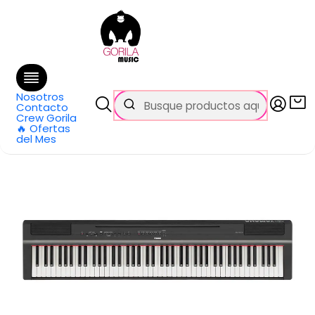
🚚 Envío
GRATIS
en compras sobre $69.990
en Santiago y $99.990 en Regiones
Inicio
Todos los productos
Piano Digital 88 Teclas P-125aB Yamaha
Nosotros
Contacto
Crew Gorila
🔥 Ofertas
del Mes