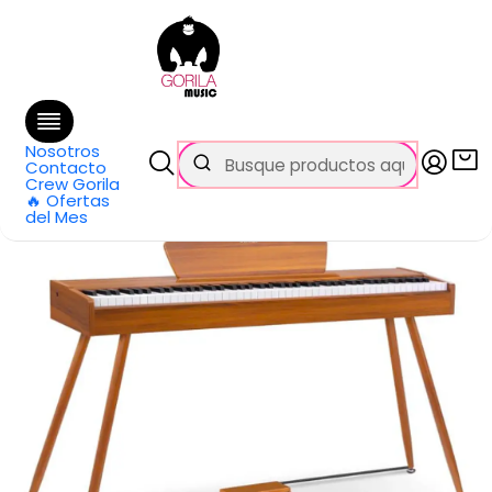
🚚 Envío
GRATIS
en compras sobre $69.990
en Santiago y $99.990 en Regiones
Inicio
Todos los productos
Piano Digital 88 Teclas DDP-80 DONNER
Nosotros
Contacto
Crew Gorila
🔥 Ofertas
del Mes