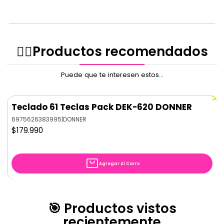
✌🏻️Productos recomendados
Puede que te interesen estos...
Teclado 61 Teclas Pack DEK-620 DONNER
6975626383995
|
DONNER
$179.990
Agregar Al Carro
🎯 Productos vistos
recientemente