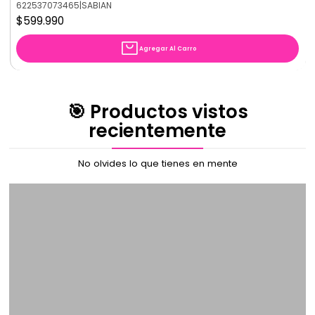
622537073465
|
SABIAN
$599.990
Agregar Al Carro
🎯 Productos vistos
recientemente
No olvides lo que tienes en mente