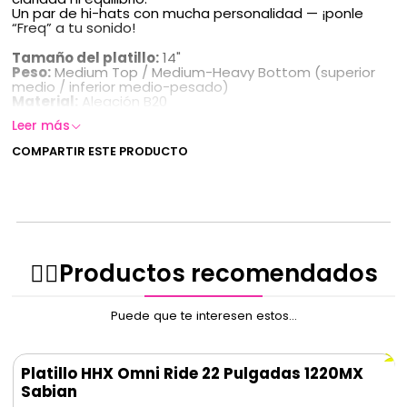
Un par de hi-hats con mucha personalidad — ¡ponle
“Freq” a tu sonido!
Tamaño del platillo:
14"
Peso:
Medium Top / Medium-Heavy Bottom (superior
medio / inferior medio-pesado)
Material:
Aleación B20
Leer más
COMPARTIR ESTE PRODUCTO
✌🏻️Productos recomendados
Puede que te interesen estos...
Platillo HHX Omni Ride 22 Pulgadas 1220MX
Sabian