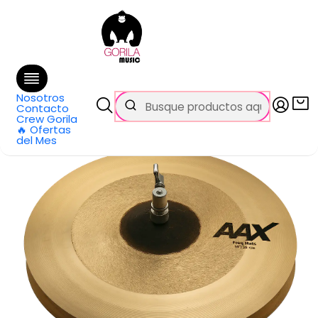
🚚 Envío
GRATIS
en compras sobre $69.990
en Santiago y $99.990 en Regiones
Inicio
Categorías
Baterías y Percusión
Platillos
Platillo Hi-Hat AAX Freq Hats 14 Pulgadas 214XFHN Sabian
Nosotros
Contacto
Crew Gorila
🔥 Ofertas
del Mes