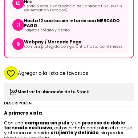
Hrs
📅
Servicio exclusivo Provincia de Santiago (Excluye fin
de semana y feriados).
Hasta 12 cuotas sin interés con MERCADO
🛒
PAGO
Tarjetas crédito y débito.
Webpay / Mercado Pago
🔒
Compra protegida con garantía hasta por 6 meses.
Agregar a la lista de favoritos
Mostrar la ubicación de tu Stock
DESCRIPCIÓN
A primera vista
Con una
campana sin pulir
y un
proceso de doble
torneado exclusivo
, estos hi-hats controlan el ataque
y ofrecen un sonido
crujiente y definido
, sin perder
claridad ni equilibrio.