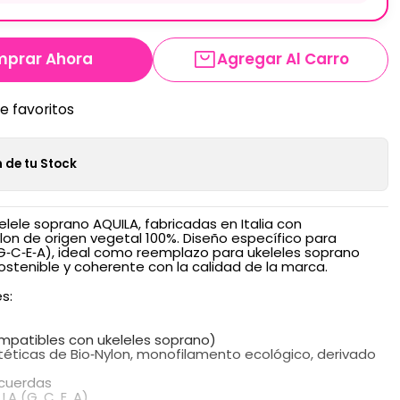
prar Ahora
Agregar Al Carro
de favoritos
 de tu Stock
lele soprano AQUILA, fabricadas en Italia con
on de origen vegetal 100%. Diseño específico para
 (G‑C‑E‑A), ideal como reemplazo para ukeleles soprano
stenible y coherente con la calidad de la marca.
s:
mpatibles con ukeleles soprano)
ntéticas de Bio‑Nylon, monofilamento ecológico, derivado
 cuerdas
LA (G, C, E, A)