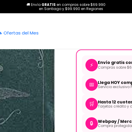
🚚 Envío
GRATIS
en compras sobre $69.990
cio
Categorías
Cuerdas
Ukelele
Cuerdas Ukelele Soprano AQU
en Santiago y $99.990 en Regiones
|
Cuerdas Uke
🔥 Ofertas del Mes
Envío gratis c
⚡
Compras sobre $69
Llega HOY comp
📅
Servicio exclusivo 
Hasta 12 cuota
🛒
Tarjetas crédito y d
Webpay / Merc
🔒
Compra protegida 