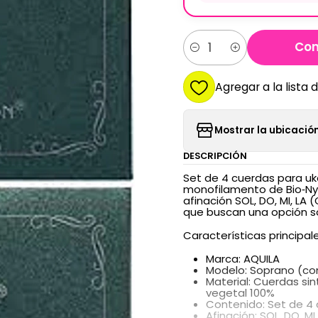
Com
Cantidad
Agregar a la lista 
Mostrar la ubicación
DESCRIPCIÓN
Set de 4 cuerdas para uke
monofilamento de Bio‑Nyl
afinación SOL, DO, MI, LA
que buscan una opción so
Características principale
Marca: AQUILA
Modelo: Soprano (co
Material: Cuerdas si
vegetal 100%
Contenido: Set de 4
Afinación: SOL, DO, MI, 