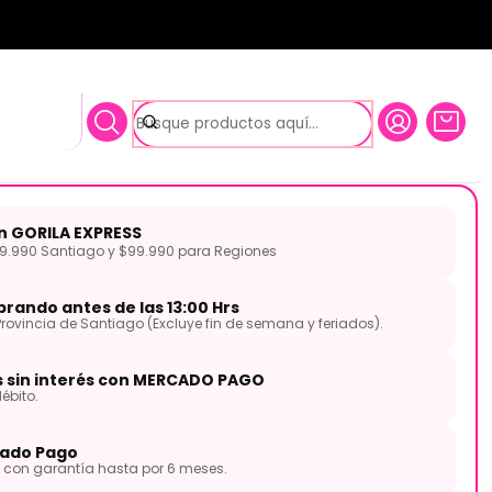
ILA
lele Soprano AQUILA
on GORILA EXPRESS
.990 Santiago y $99.990 para Regiones
rando antes de las 13:00 Hrs
Provincia de Santiago (Excluye fin de semana y feriados).
s sin interés con MERCADO PAGO
ébito.
ado Pago
con garantía hasta por 6 meses.