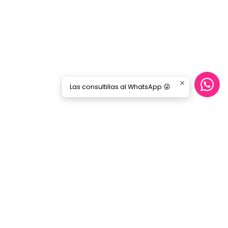
Las consultillas al WhatsApp 😜
CONTÁCTANOS
ecommerce@gorilamusic.cl
+56232474188
nes
56956894780
Gorila Music Alameda
Av. Libertador Bernardo Ohiggins 142,
Locales 148 - 160- 151 - 125
Santiago - Santiago Centro