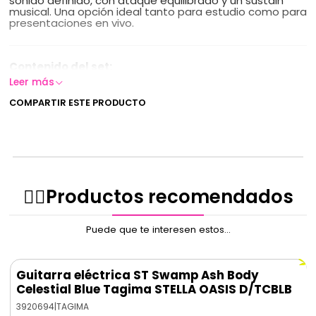
sonido definido, con ataque equilibrado y un sustain
musical. Una opción ideal tanto para estudio como para
presentaciones en vivo.
Contenido del set:
Leer más
14" IMC Bronze Brilliant Hi-Hat
16" IMC Bronze Brilliant Crash
COMPARTIR ESTE PRODUCTO
18" IMC Bronze Brilliant Crash
20" IMC Bronze Brilliant Ride
Incluye bolso para platillos
Características principales:
✌🏻️Productos recomendados
Fabricados con una mezcla de
técnicas
tradicionales y modernas
.
Sonido profesional
, cálido y versátil.
Puede que te interesen estos...
Terminación
Brilliant
para un look elegante y
proyección brillante.
Excelente relación calidad-precio.
Incluye
bolso de transporte.
Guitarra eléctrica ST Swamp Ash Body
Celestial Blue Tagima STELLA OASIS D/TCBLB
3920694
|
TAGIMA