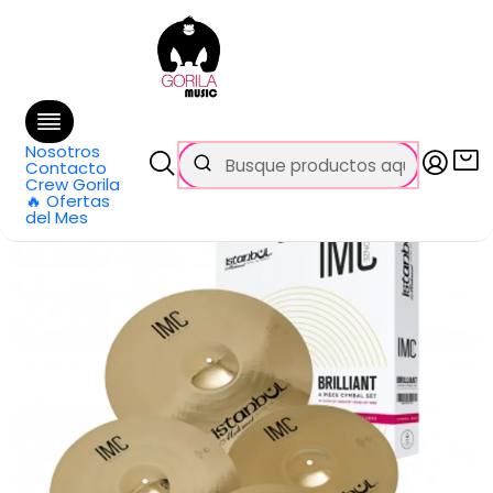
🚚 Envío
GRATIS
en compras sobre $69.990
en Santiago y $99.990 en Regiones
Inicio
Todos los productos
Set Platillos H14-C16-C18-R20 IMC Brilliant IMC-B4 Istanbul
Mehmet
Nosotros
Contacto
Crew Gorila
🔥 Ofertas
del Mes