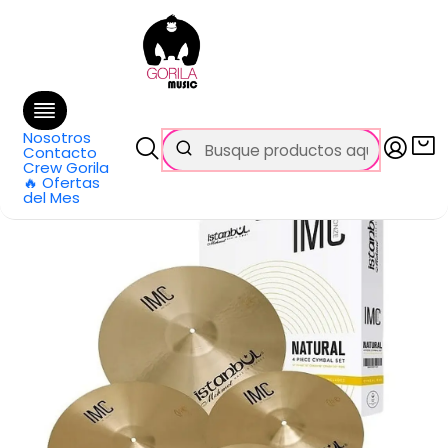
🚚 Envío
GRATIS
en compras sobre $69.990
en Santiago y $99.990 en Regiones
Inicio
Todos los productos
Set Platillos H14-C16-C18-R20 IMC Natural IMC-N4 Istanbul
Mehmet
Nosotros
Contacto
Crew Gorila
🔥 Ofertas
del Mes